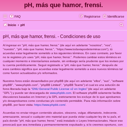
pH, más que hamor, frensi.
FAQ
Registrarse
Identificarse
B
Inicio
pH
u
pH, más que hamor, frensi. - Condiciones de uso
s
c
Al ingresar en "pH, más que hamor, frensi." (de aquí en adelante "nosotros", "nos",
"nuestro", "pH, más que hamor, frensi.", "https://www.todaviapordeterminar.com"), tú
a
acuerdas estar legalmente sometido a los siguientes términos. En caso contrario, por favor
no te registres y/o uses "pH, más que hamor, frensi.". Podemos cambiar estos términos en
r
cualquier momento e intentaríamos avisarte, sin embargo sería prudente que los revises por
tu cuenta periódicamente. Seguir registrado a "pH, más que hamor, frensi." después de
esos cambios significa que acuerdas estar legalmente sometido a esos nuevos términos tal
como fueron actualizados y/o reformados.
Nuestros foros están desarrollados por phpBB (de aquí en adelante "ellos", "sus", "software
phpBB", "www.phpbb.com", "phpBB Limited", "phpBB Teams") el cual es una solución de
foros liberada bajo la “
GNU General Public License v2 en Ingles
” (de aquí en adelante
"GPL") y puede ser descargada de
www.phpbb.com
. El software phpBB solamente facilita
discusiones basadas en Internet y la GPL estrictamente los excluye de lo que aprobamos
y/o desaprobamos como conductas y/o contenido permisible. Para más información sobre
phpBB, por favor visita:
https://www.phpbb.com/
.
Acuerdas no enviar ningun contenido abusivo, obsceno, vulgar, difamatorio, indecente,
amenazante, sexual o cualquier otro material que pueda violar cualquier ley de tu país, el
país donde "pH, más que hamor, frensi." está instalado o Leyes Internacionales. Hacer eso
provocará que sea inmediata y permanentemente expulsado y, si lo creemos oportuno, con