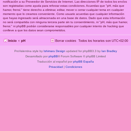
notificación a su Proveedor de Servicios de Internet. Las direcciones IP de todos los envíos
son registradas como ayuda para reforzar estas condiciones. Acuerdas que "pH, más que
hamor, frensi." tiene derecho a eliminar, editar, mover o cerrar cualquier tema en cualquier
momento que lo creamos conveniente. Como usuario acuerdas que cualquier información
que hayas ingresado será almacenada en una base de datos. Dado que esta información
no será compartida con ninguna tercera parte sin tu consentimiento, ni "pH, más que hamor,
frensi." ni phpBB podrán considerarse responsables por cualquier intento de hacking que
conlleve a que los datos sean comprometidos.
Inicio
pH
Borrar cookies
Todos los horarios son
UTC+02:00
ProValentina style by
Ishimaru Design
updated for phpBB3.3 by
Ian Bradley
Desarrollado por
phpBB
® Forum Software © phpBB Limited
Traducción al español por
phpBB España
Privacidad
|
Condiciones