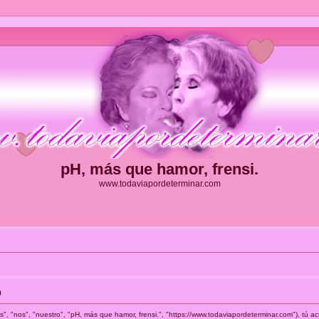
pH, más que hamor, frensi.
www.todaviapordeterminar.com
o
s", "nos", "nuestro", "pH, más que hamor, frensi.", "https://www.todaviapordeterminar.com"), tú 