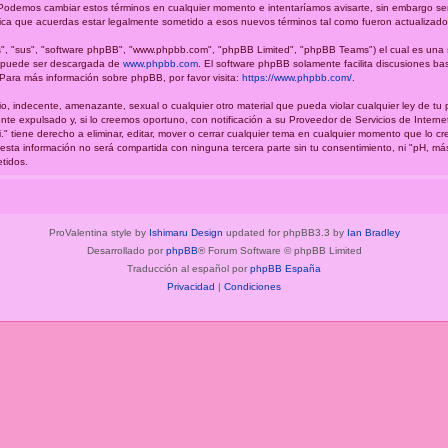
.". Podemos cambiar estos términos en cualquier momento e intentaríamos avisarte, sin embargo se
fica que acuerdas estar legalmente sometido a esos nuevos términos tal como fueron actualizado
", "sus", "software phpBB", "www.phpbb.com", "phpBB Limited", "phpBB Teams") el cual es una so
y puede ser descargada de
www.phpbb.com
. El software phpBB solamente facilita discusiones ba
ara más información sobre phpBB, por favor visita:
https://www.phpbb.com/
.
o, indecente, amenazante, sexual o cualquier otro material que pueda violar cualquier ley de tu 
e expulsado y, si lo creemos oportuno, con notificación a su Proveedor de Servicios de Interne
." tiene derecho a eliminar, editar, mover o cerrar cualquier tema en cualquier momento que lo
a información no será compartida con ninguna tercera parte sin tu consentimiento, ni "pH, má
tidos.
ProValentina style by
Ishimaru Design
updated for phpBB3.3 by
Ian Bradley
Desarrollado por
phpBB
® Forum Software © phpBB Limited
Traducción al español por
phpBB España
Privacidad
|
Condiciones