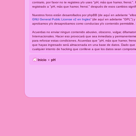
contrario, por favor no te registres y/o uses "pH, más que hamor, frensi
registrado a "pH, más que hamor, frensi." después de esos cambios signi
Nuestros foros están desarrollados por phpBB (de aquí en adelante "ellos
GNU General Public License v2 en Ingles
” (de aquí en adelante "GPL") 
aprobamos y/o desaprobamos como conductas y/o contenido permisible. P
Acuerdas no enviar ningun contenido abusivo, obsceno, vulgar, difamatori
Internacionales. Hacer eso provocará que sea inmediata y permanentement
para reforzar estas condiciones. Acuerdas que "pH, más que hamor, frensi
que hayas ingresado será almacenada en una base de datos. Dado que est
cualquier intento de hacking que conlleve a que los datos sean comprome
Inicio
pH