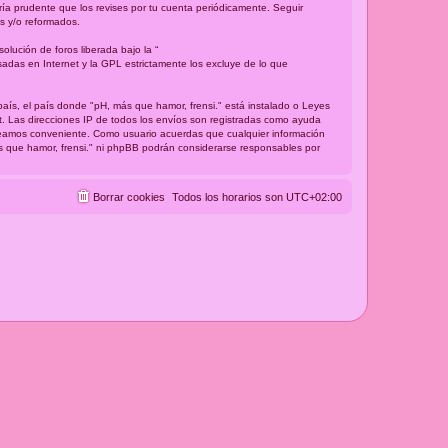
ría prudente que los revises por tu cuenta periódicamente. Seguir
s y/o reformados.
lución de foros liberada bajo la “
sadas en Internet y la GPL estrictamente los excluye de lo que
país, el país donde "pH, más que hamor, frensi." está instalado o Leyes
t. Las direcciones IP de todos los envíos son registradas como ayuda
 creamos conveniente. Como usuario acuerdas que cualquier información
s que hamor, frensi." ni phpBB podrán considerarse responsables por
Borrar cookies
Todos los horarios son
UTC+02:00