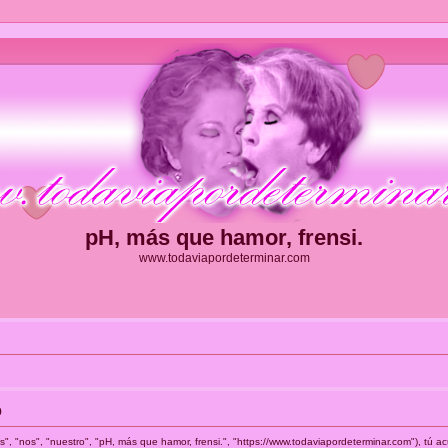
pH, más que hamor, frensi.
www.todaviapordeterminar.com
o
s", "nos", "nuestro", "pH, más que hamor, frensi.", "https://www.todaviapordeterminar.com"), tú 