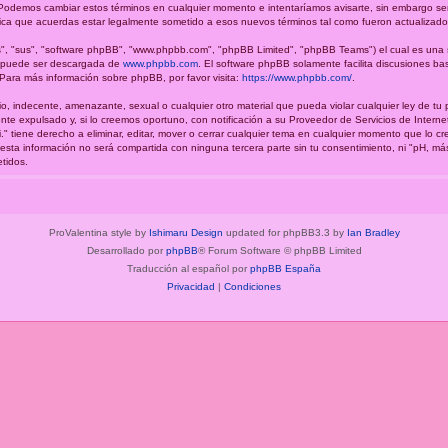
.". Podemos cambiar estos términos en cualquier momento e intentaríamos avisarte, sin embargo se
fica que acuerdas estar legalmente sometido a esos nuevos términos tal como fueron actualizado
", "sus", "software phpBB", "www.phpbb.com", "phpBB Limited", "phpBB Teams") el cual es una so
y puede ser descargada de
www.phpbb.com
. El software phpBB solamente facilita discusiones ba
ara más información sobre phpBB, por favor visita:
https://www.phpbb.com/
.
o, indecente, amenazante, sexual o cualquier otro material que pueda violar cualquier ley de tu 
e expulsado y, si lo creemos oportuno, con notificación a su Proveedor de Servicios de Interne
." tiene derecho a eliminar, editar, mover o cerrar cualquier tema en cualquier momento que lo
a información no será compartida con ninguna tercera parte sin tu consentimiento, ni "pH, má
tidos.
ProValentina style by
Ishimaru Design
updated for phpBB3.3 by
Ian Bradley
Desarrollado por
phpBB
® Forum Software © phpBB Limited
Traducción al español por
phpBB España
Privacidad
|
Condiciones