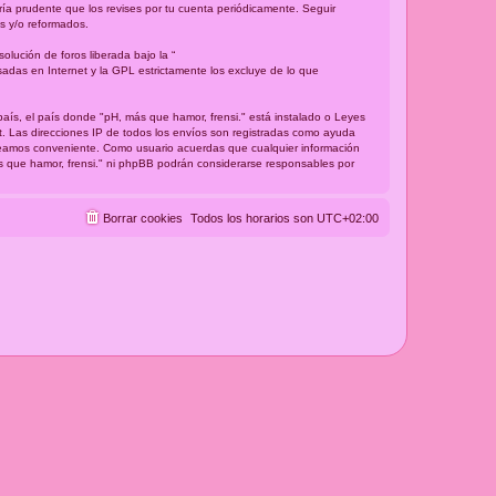
ría prudente que los revises por tu cuenta periódicamente. Seguir
s y/o reformados.
lución de foros liberada bajo la “
sadas en Internet y la GPL estrictamente los excluye de lo que
país, el país donde "pH, más que hamor, frensi." está instalado o Leyes
t. Las direcciones IP de todos los envíos son registradas como ayuda
 creamos conveniente. Como usuario acuerdas que cualquier información
s que hamor, frensi." ni phpBB podrán considerarse responsables por
Borrar cookies
Todos los horarios son
UTC+02:00