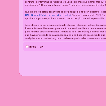
contrario, por favor no te registres y/o uses "pH, más que hamor, frensi
registrado a "pH, más que hamor, frensi." después de esos cambios signi
Nuestros foros están desarrollados por phpBB (de aquí en adelante "ellos
GNU General Public License v2 en Ingles
” (de aquí en adelante "GPL") 
aprobamos y/o desaprobamos como conductas y/o contenido permisible. P
Acuerdas no enviar ningun contenido abusivo, obsceno, vulgar, difamatori
Internacionales. Hacer eso provocará que sea inmediata y permanentement
para reforzar estas condiciones. Acuerdas que "pH, más que hamor, frensi
que hayas ingresado será almacenada en una base de datos. Dado que est
cualquier intento de hacking que conlleve a que los datos sean comprome
Inicio
pH