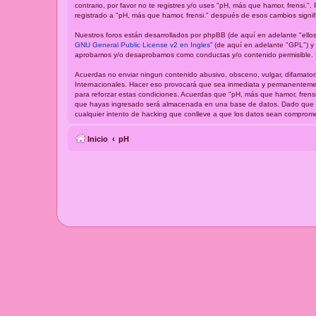
contrario, por favor no te registres y/o uses "pH, más que hamor, frensi
registrado a "pH, más que hamor, frensi." después de esos cambios signi
Nuestros foros están desarrollados por phpBB (de aquí en adelante "ellos
GNU General Public License v2 en Ingles
” (de aquí en adelante "GPL") 
aprobamos y/o desaprobamos como conductas y/o contenido permisible. P
Acuerdas no enviar ningun contenido abusivo, obsceno, vulgar, difamatori
Internacionales. Hacer eso provocará que sea inmediata y permanentement
para reforzar estas condiciones. Acuerdas que "pH, más que hamor, frensi
que hayas ingresado será almacenada en una base de datos. Dado que est
cualquier intento de hacking que conlleve a que los datos sean comprome
Inicio
pH