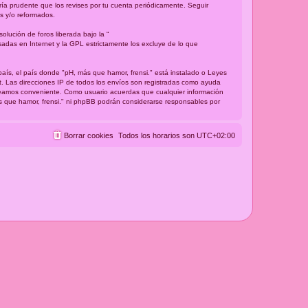
ría prudente que los revises por tu cuenta periódicamente. Seguir
s y/o reformados.
lución de foros liberada bajo la “
sadas en Internet y la GPL estrictamente los excluye de lo que
país, el país donde "pH, más que hamor, frensi." está instalado o Leyes
t. Las direcciones IP de todos los envíos son registradas como ayuda
 creamos conveniente. Como usuario acuerdas que cualquier información
s que hamor, frensi." ni phpBB podrán considerarse responsables por
Borrar cookies
Todos los horarios son
UTC+02:00