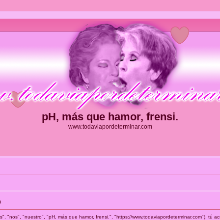
pH, más que hamor, frensi.
www.todaviapordeterminar.com
o
s", "nos", "nuestro", "pH, más que hamor, frensi.", "https://www.todaviapordeterminar.com"), tú 