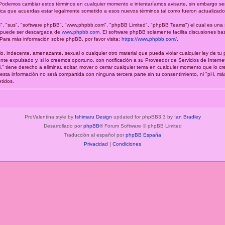
.". Podemos cambiar estos términos en cualquier momento e intentaríamos avisarte, sin embargo se
fica que acuerdas estar legalmente sometido a esos nuevos términos tal como fueron actualizado
", "sus", "software phpBB", "www.phpbb.com", "phpBB Limited", "phpBB Teams") el cual es una so
y puede ser descargada de
www.phpbb.com
. El software phpBB solamente facilita discusiones ba
ara más información sobre phpBB, por favor visita:
https://www.phpbb.com/
.
o, indecente, amenazante, sexual o cualquier otro material que pueda violar cualquier ley de tu 
e expulsado y, si lo creemos oportuno, con notificación a su Proveedor de Servicios de Interne
." tiene derecho a eliminar, editar, mover o cerrar cualquier tema en cualquier momento que lo
a información no será compartida con ninguna tercera parte sin tu consentimiento, ni "pH, má
tidos.
ProValentina style by
Ishimaru Design
updated for phpBB3.3 by
Ian Bradley
Desarrollado por
phpBB
® Forum Software © phpBB Limited
Traducción al español por
phpBB España
Privacidad
|
Condiciones