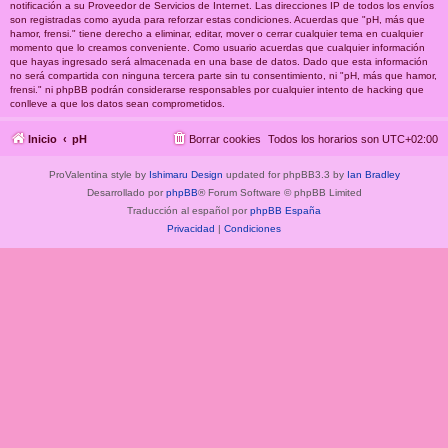
notificación a su Proveedor de Servicios de Internet. Las direcciones IP de todos los envíos
son registradas como ayuda para reforzar estas condiciones. Acuerdas que "pH, más que
hamor, frensi." tiene derecho a eliminar, editar, mover o cerrar cualquier tema en cualquier
momento que lo creamos conveniente. Como usuario acuerdas que cualquier información
que hayas ingresado será almacenada en una base de datos. Dado que esta información
no será compartida con ninguna tercera parte sin tu consentimiento, ni "pH, más que hamor,
frensi." ni phpBB podrán considerarse responsables por cualquier intento de hacking que
conlleve a que los datos sean comprometidos.
Inicio
pH
Borrar cookies
Todos los horarios son
UTC+02:00
ProValentina style by
Ishimaru Design
updated for phpBB3.3 by
Ian Bradley
Desarrollado por
phpBB
® Forum Software © phpBB Limited
Traducción al español por
phpBB España
Privacidad
|
Condiciones