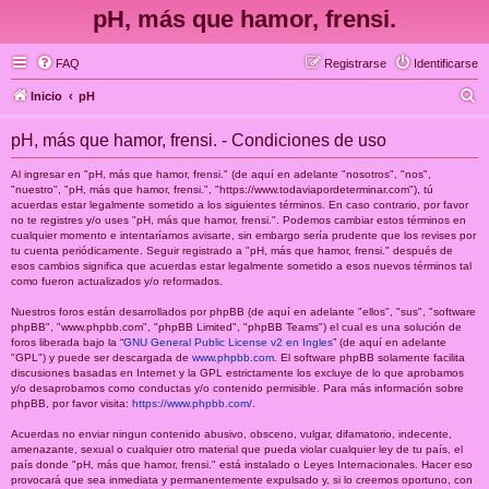
pH, más que hamor, frensi.
FAQ
Registrarse
Identificarse
B
Inicio
pH
u
pH, más que hamor, frensi. - Condiciones de uso
s
c
Al ingresar en "pH, más que hamor, frensi." (de aquí en adelante "nosotros", "nos",
"nuestro", "pH, más que hamor, frensi.", "https://www.todaviapordeterminar.com"), tú
a
acuerdas estar legalmente sometido a los siguientes términos. En caso contrario, por favor
no te registres y/o uses "pH, más que hamor, frensi.". Podemos cambiar estos términos en
r
cualquier momento e intentaríamos avisarte, sin embargo sería prudente que los revises por
tu cuenta periódicamente. Seguir registrado a "pH, más que hamor, frensi." después de
esos cambios significa que acuerdas estar legalmente sometido a esos nuevos términos tal
como fueron actualizados y/o reformados.
Nuestros foros están desarrollados por phpBB (de aquí en adelante "ellos", "sus", "software
phpBB", "www.phpbb.com", "phpBB Limited", "phpBB Teams") el cual es una solución de
foros liberada bajo la “
GNU General Public License v2 en Ingles
” (de aquí en adelante
"GPL") y puede ser descargada de
www.phpbb.com
. El software phpBB solamente facilita
discusiones basadas en Internet y la GPL estrictamente los excluye de lo que aprobamos
y/o desaprobamos como conductas y/o contenido permisible. Para más información sobre
phpBB, por favor visita:
https://www.phpbb.com/
.
Acuerdas no enviar ningun contenido abusivo, obsceno, vulgar, difamatorio, indecente,
amenazante, sexual o cualquier otro material que pueda violar cualquier ley de tu país, el
país donde "pH, más que hamor, frensi." está instalado o Leyes Internacionales. Hacer eso
provocará que sea inmediata y permanentemente expulsado y, si lo creemos oportuno, con