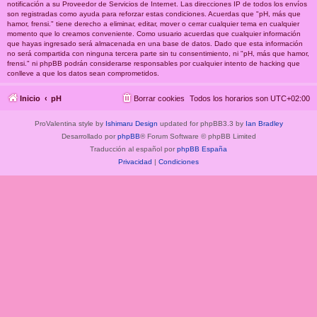
notificación a su Proveedor de Servicios de Internet. Las direcciones IP de todos los envíos
son registradas como ayuda para reforzar estas condiciones. Acuerdas que "pH, más que
hamor, frensi." tiene derecho a eliminar, editar, mover o cerrar cualquier tema en cualquier
momento que lo creamos conveniente. Como usuario acuerdas que cualquier información
que hayas ingresado será almacenada en una base de datos. Dado que esta información
no será compartida con ninguna tercera parte sin tu consentimiento, ni "pH, más que hamor,
frensi." ni phpBB podrán considerarse responsables por cualquier intento de hacking que
conlleve a que los datos sean comprometidos.
Inicio
pH
Borrar cookies
Todos los horarios son
UTC+02:00
ProValentina style by
Ishimaru Design
updated for phpBB3.3 by
Ian Bradley
Desarrollado por
phpBB
® Forum Software © phpBB Limited
Traducción al español por
phpBB España
Privacidad
|
Condiciones