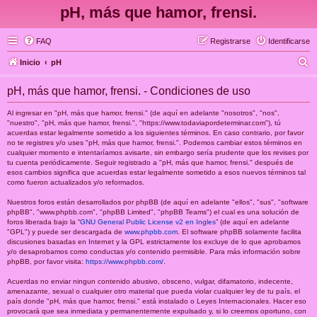
pH, más que hamor, frensi.
FAQ
Registrarse
Identificarse
B
Inicio
pH
u
pH, más que hamor, frensi. - Condiciones de uso
s
c
Al ingresar en "pH, más que hamor, frensi." (de aquí en adelante "nosotros", "nos",
"nuestro", "pH, más que hamor, frensi.", "https://www.todaviapordeterminar.com"), tú
a
acuerdas estar legalmente sometido a los siguientes términos. En caso contrario, por favor
no te registres y/o uses "pH, más que hamor, frensi.". Podemos cambiar estos términos en
r
cualquier momento e intentaríamos avisarte, sin embargo sería prudente que los revises por
tu cuenta periódicamente. Seguir registrado a "pH, más que hamor, frensi." después de
esos cambios significa que acuerdas estar legalmente sometido a esos nuevos términos tal
como fueron actualizados y/o reformados.
Nuestros foros están desarrollados por phpBB (de aquí en adelante "ellos", "sus", "software
phpBB", "www.phpbb.com", "phpBB Limited", "phpBB Teams") el cual es una solución de
foros liberada bajo la “
GNU General Public License v2 en Ingles
” (de aquí en adelante
"GPL") y puede ser descargada de
www.phpbb.com
. El software phpBB solamente facilita
discusiones basadas en Internet y la GPL estrictamente los excluye de lo que aprobamos
y/o desaprobamos como conductas y/o contenido permisible. Para más información sobre
phpBB, por favor visita:
https://www.phpbb.com/
.
Acuerdas no enviar ningun contenido abusivo, obsceno, vulgar, difamatorio, indecente,
amenazante, sexual o cualquier otro material que pueda violar cualquier ley de tu país, el
país donde "pH, más que hamor, frensi." está instalado o Leyes Internacionales. Hacer eso
provocará que sea inmediata y permanentemente expulsado y, si lo creemos oportuno, con