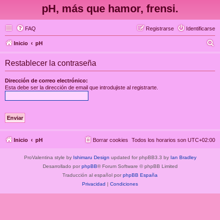
pH, más que hamor, frensi.
FAQ
Registrarse
Identificarse
B
Inicio
pH
u
Restablecer la contraseña
s
c
Dirección de correo electrónico:
Esta debe ser la dirección de email que introdujiste al registrarte.
a
r
Inicio
pH
Borrar cookies
Todos los horarios son
UTC+02:00
ProValentina style by
Ishimaru Design
updated for phpBB3.3 by
Ian Bradley
Desarrollado por
phpBB
® Forum Software © phpBB Limited
Traducción al español por
phpBB España
Privacidad
|
Condiciones