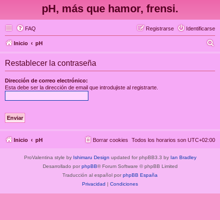
pH, más que hamor, frensi.
FAQ
Registrarse
Identificarse
B
Inicio
pH
u
Restablecer la contraseña
s
c
Dirección de correo electrónico:
Esta debe ser la dirección de email que introdujiste al registrarte.
a
r
Inicio
pH
Borrar cookies
Todos los horarios son
UTC+02:00
ProValentina style by
Ishimaru Design
updated for phpBB3.3 by
Ian Bradley
Desarrollado por
phpBB
® Forum Software © phpBB Limited
Traducción al español por
phpBB España
Privacidad
|
Condiciones