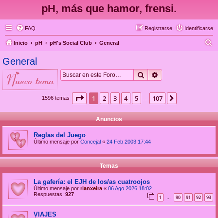
pH, más que hamor, frensi.
FAQ
Registrarse
Identificarse
B
Inicio
pH
pH's Social Club
General
u
General
s
Buscar
Búsqueda avanzad
nuevo tema
c
a
Página
1
de
107
1
2
3
4
5
107
Siguiente
1596 temas
…
r
Anuncios
Reglas del Juego
Último mensaje por
Concejal
«
24 Feb 2003 17:44
Temas
La gafería: el EJH de los/as cuatroojos
Último mensaje por
rianxeira
«
06 Ago 2026 18:02
Respuestas:
927
1
90
91
92
93
…
VIAJES