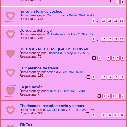
1
2
no es un foro de coches
Último mensaje por
Corvux corax
«
09 Jul 2026 09:40
Respuestas:
292
1
27
28
29
30
…
De vuelta del viaje
Último mensaje por
M. Corleone
«
27 May 2026 21:12
Respuestas:
219
1
19
20
21
22
…
¡ULTIMAS NOTICIAS! ¡GATOS BONSAI!
Último mensaje por
Criadillas
«
05 May 2026 18:05
Respuestas:
73
1
5
6
7
8
…
Cumpleaños de frensi
Último mensaje por
Yesca
«
26 Abr 2026 07:01
Respuestas:
156
1
13
14
15
16
…
La jubilación
Último mensaje por
dunker
«
15 Abr 2026 12:40
Respuestas:
44
1
2
3
4
5
Charlatanes, pseudociencia y demas
Último mensaje por
CacaDeLuxe
«
21 Feb 2026 21:56
Respuestas:
388
1
36
37
38
39
…
Tik Tok