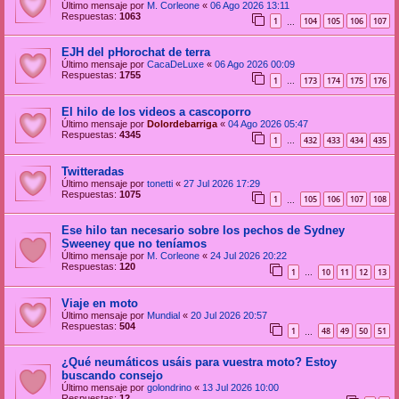
Último mensaje por
M. Corleone
«
06 Ago 2026 13:11
Respuestas:
1063
1
104
105
106
107
…
EJH del pHorochat de terra
Último mensaje por
CacaDeLuxe
«
06 Ago 2026 00:09
Respuestas:
1755
1
173
174
175
176
…
El hilo de los videos a cascoporro
Último mensaje por
Dolordebarriga
«
04 Ago 2026 05:47
Respuestas:
4345
1
432
433
434
435
…
Twitteradas
Último mensaje por
tonetti
«
27 Jul 2026 17:29
Respuestas:
1075
1
105
106
107
108
…
Ese hilo tan necesario sobre los pechos de Sydney
Sweeney que no teníamos
Último mensaje por
M. Corleone
«
24 Jul 2026 20:22
Respuestas:
120
1
10
11
12
13
…
Viaje en moto
Último mensaje por
Mundial
«
20 Jul 2026 20:57
Respuestas:
504
1
48
49
50
51
…
¿Qué neumáticos usáis para vuestra moto? Estoy
buscando consejo
Último mensaje por
golondrino
«
13 Jul 2026 10:00
Respuestas:
12