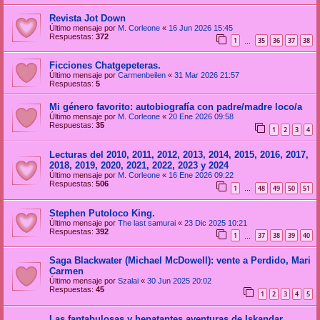
Revista Jot Down
Último mensaje por
M. Corleone
«
16 Jun 2026 15:45
Respuestas:
372
1
35
36
37
38
…
Ficciones Chatgepeteras.
Último mensaje por
Carmenbeilen
«
31 Mar 2026 21:57
Respuestas:
5
Mi género favorito: autobiografía con padre/madre loco/a
Último mensaje por
M. Corleone
«
20 Ene 2026 09:58
Respuestas:
35
1
2
3
4
Lecturas del 2010, 2011, 2012, 2013, 2014, 2015, 2016, 2017,
2018, 2019, 2020, 2021, 2022, 2023 y 2024
Último mensaje por
M. Corleone
«
16 Ene 2026 09:22
Respuestas:
506
1
48
49
50
51
…
Stephen Putoloco King.
Último mensaje por
The last samurai
«
23 Dic 2025 10:21
Respuestas:
392
1
37
38
39
40
…
Saga Blackwater (Michael McDowell): vente a Perdido, Mari
Carmen
Último mensaje por
Szalai
«
30 Jun 2025 20:02
Respuestas:
45
1
2
3
4
5
Las fantabulosas y hepatantes aventuras de Iskandar