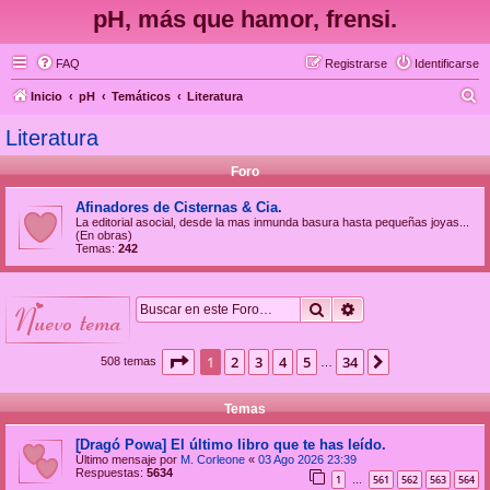
pH, más que hamor, frensi.
FAQ
Registrarse
Identificarse
B
Inicio
pH
Temáticos
Literatura
u
Literatura
s
Foro
c
a
Afinadores de Cisternas & Cia.
La editorial asocial, desde la mas inmunda basura hasta pequeñas joyas...
r
(En obras)
Temas:
242
Buscar
Búsqueda avanzad
nuevo tema
Página
1
de
34
1
2
3
4
5
34
Siguiente
508 temas
…
Temas
[Dragó Powa] El último libro que te has leído.
Último mensaje por
M. Corleone
«
03 Ago 2026 23:39
Respuestas:
5634
1
561
562
563
564
…