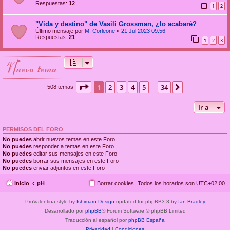
Respuestas:
12
1
2
"Vida y destino" de Vasili Grossman, ¿lo acabaré?
Último mensaje por
M. Corleone
«
21 Jul 2023 09:56
Respuestas:
21
1
2
3
nuevo tema
Página
1
de
34
1
2
3
4
5
34
Siguiente
508 temas
…
Ir a
PERMISOS DEL FORO
No puedes
abrir nuevos temas en este Foro
No puedes
responder a temas en este Foro
No puedes
editar sus mensajes en este Foro
No puedes
borrar sus mensajes en este Foro
No puedes
enviar adjuntos en este Foro
Inicio
pH
Borrar cookies
Todos los horarios son
UTC+02:00
ProValentina style by
Ishimaru Design
updated for phpBB3.3 by
Ian Bradley
Desarrollado por
phpBB
® Forum Software © phpBB Limited
Traducción al español por
phpBB España
Privacidad
|
Condiciones