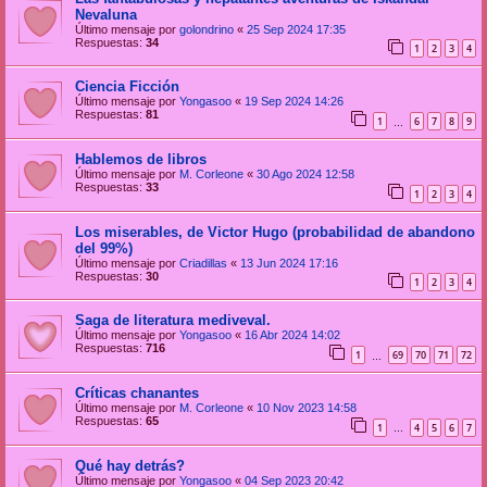
Nevaluna
Último mensaje por
golondrino
«
25 Sep 2024 17:35
Respuestas:
34
1
2
3
4
Ciencia Ficción
Último mensaje por
Yongasoo
«
19 Sep 2024 14:26
Respuestas:
81
1
6
7
8
9
…
Hablemos de libros
Último mensaje por
M. Corleone
«
30 Ago 2024 12:58
Respuestas:
33
1
2
3
4
Los miserables, de Victor Hugo (probabilidad de abandono
del 99%)
Último mensaje por
Criadillas
«
13 Jun 2024 17:16
Respuestas:
30
1
2
3
4
Saga de literatura mediveval.
Último mensaje por
Yongasoo
«
16 Abr 2024 14:02
Respuestas:
716
1
69
70
71
72
…
Críticas chanantes
Último mensaje por
M. Corleone
«
10 Nov 2023 14:58
Respuestas:
65
1
4
5
6
7
…
Qué hay detrás?
Último mensaje por
Yongasoo
«
04 Sep 2023 20:42