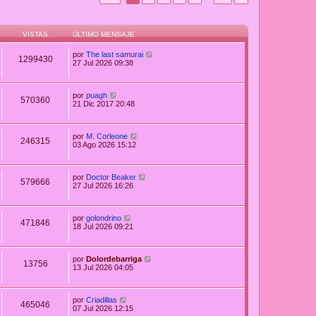
VISTAS
ÚLTIMO MENSAJE
por
The last samurai
1299430
27 Jul 2026 09:38
por
puagh
570360
21 Dic 2017 20:48
por
M. Corleone
246315
03 Ago 2026 15:12
por
Doctor Beaker
579666
27 Jul 2026 16:26
por
golondrino
471846
18 Jul 2026 09:21
por
Dolordebarriga
13756
13 Jul 2026 04:05
por
Criadillas
465046
07 Jul 2026 12:15