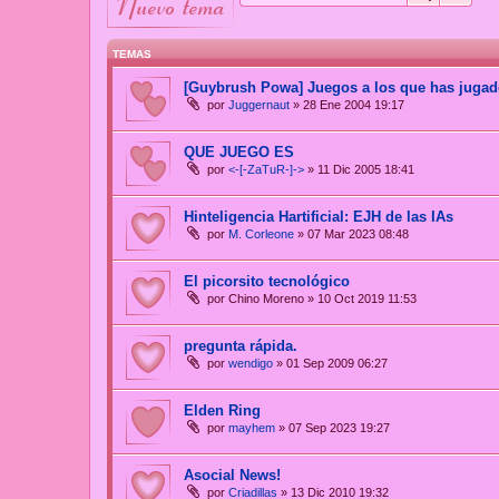
nuevo tema
TEMAS
[Guybrush Powa] Juegos a los que has juga
por
Juggernaut
»
28 Ene 2004 19:17
QUE JUEGO ES
por
<-[-ZaTuR-]->
»
11 Dic 2005 18:41
Hinteligencia Hartificial: EJH de las IAs
por
M. Corleone
»
07 Mar 2023 08:48
El picorsito tecnológico
por
Chino Moreno
»
10 Oct 2019 11:53
pregunta rápida.
por
wendigo
»
01 Sep 2009 06:27
Elden Ring
por
mayhem
»
07 Sep 2023 19:27
Asocial News!
por
Criadillas
»
13 Dic 2010 19:32