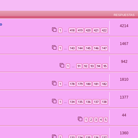
RESPUESTAS
do
4214
1
418
419
420
421
422
…
1467
1
143
144
145
146
147
…
942
1
91
92
93
94
95
…
1810
1
178
179
180
181
182
…
1377
1
134
135
136
137
138
…
44
1
2
3
4
5
1360
1
133
134
135
136
137
…