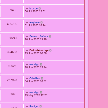
por
brosce
3943
06 Jul 2026 12:31
por
mayhem
495785
01 Jul 2026 18:24
por
Benson_Señora
168241
26 Jun 2026 19:28
por
Dolordebarriga
324683
13 Jun 2026 00:38
por
wendigo
99526
10 Jun 2026 13:24
por
Criadillas
267923
04 Jun 2026 10:51
por
wendigo
854
19 May 2026 12:23
por
Ruttiger