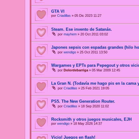
GTA VI
por
Criadillas
»
05 Dic 2023 11:27
Steam. Ese invento de Satanás.
por
mayhem
»
20 Oct 2011 03:02
Japones sepsis con espadas grandes (hilo h
por
wendigo
»
25 Oct 2011 13:50
Wargames y EPTs para Pepegout y otros vici
por
Dolordebarriga
»
05 Mar 2009 12:45
La Gran N. (Todavía me hago pis en la cama 
por
Criadillas
»
25 Feb 2021 19:05
PS5. The New Generation Router.
por
Criadillas
»
18 Sep 2020 11:02
Rocksmith y otros juegos musicales, EJH
por
wendigo
»
18 May 2026 14:37
Vicio! Juegos en flash!