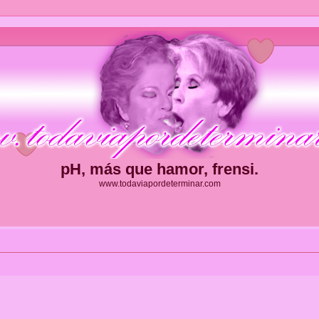
pH, más que hamor, frensi.
www.todaviapordeterminar.com
ueda avanzada