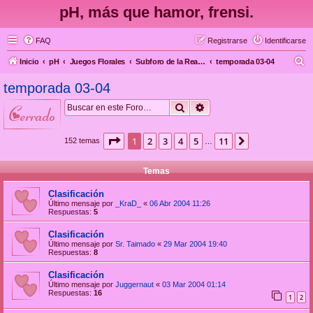
pH, más que hamor, frensi.
FAQ
Registrarse
Identificarse
B
Inicio
pH
Juegos Florales
Subforo de la Real Federación Española/Islámica del Posting Catch
temporada 03-04
u
temporada 03-04
s
Buscar
Búsqueda avanzada
cerrado
c
a
Página
1
de
11
1
2
3
4
5
11
Siguiente
152 temas
…
r
Temas
Clasificación
Último mensaje por
_KraD_
«
06 Abr 2004 11:26
Respuestas:
5
Clasificación
Último mensaje por
Sr. Taimado
«
29 Mar 2004 19:40
Respuestas:
8
Clasificación
Último mensaje por
Juggernaut
«
03 Mar 2004 01:14
Respuestas:
16
1
2