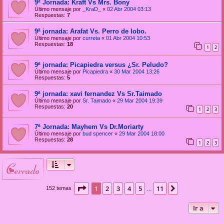
9ª Jornada: Kraft Vs Mrs. Bony
Último mensaje por
_KraD_
«
02 Abr 2004 03:13
Respuestas:
7
9ª jornada: Arafat Vs. Perro de lobo.
Último mensaje por
curreta
«
01 Abr 2004 10:53
Respuestas:
18
1
2
9ª jornada: Picapiedra versus ¿Sr. Peludo?
Último mensaje por
Picapiedra
«
30 Mar 2004 13:26
Respuestas:
5
9ª jornada: xavi fernandez Vs Sr.Taimado
Último mensaje por
Sr. Taimado
«
29 Mar 2004 19:39
Respuestas:
20
1
2
3
7ª Jornada: Mayhem Vs Dr.Moriarty
Último mensaje por
bud spencer
«
29 Mar 2004 18:00
Respuestas:
28
1
2
3
cerrado
Página
1
de
11
1
2
3
4
5
11
Siguiente
152 temas
…
Ir a