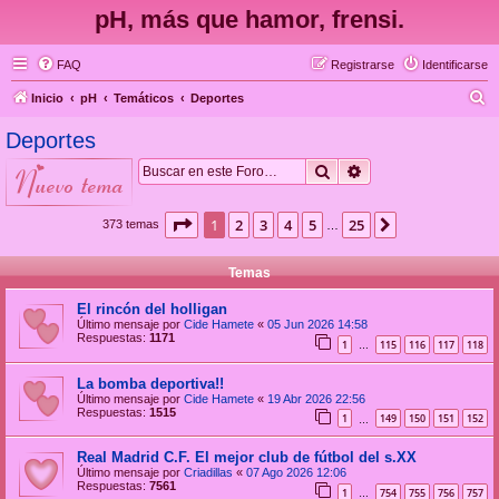
pH, más que hamor, frensi.
FAQ
Registrarse
Identificarse
B
Inicio
pH
Temáticos
Deportes
u
Deportes
s
Buscar
Búsqueda avanzad
nuevo tema
c
a
Página
1
de
25
1
2
3
4
5
25
Siguiente
373 temas
…
r
Temas
El rincón del holligan
Último mensaje por
Cide Hamete
«
05 Jun 2026 14:58
Respuestas:
1171
1
115
116
117
118
…
La bomba deportiva!!
Último mensaje por
Cide Hamete
«
19 Abr 2026 22:56
Respuestas:
1515
1
149
150
151
152
…
Real Madrid C.F. El mejor club de fútbol del s.XX
Último mensaje por
Criadillas
«
07 Ago 2026 12:06
Respuestas:
7561
1
754
755
756
757
…