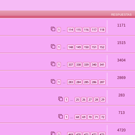
RESPUESTAS
1171
1
114
115
116
117
118
…
1515
1
148
149
150
151
152
…
3404
1
337
338
339
340
341
…
2869
1
283
284
285
286
287
…
283
1
25
26
27
28
29
…
713
1
68
69
70
71
72
…
4720
1
469
470
471
472
473
…