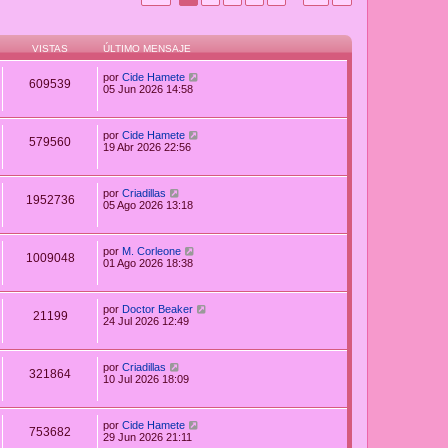
VISTAS
ÚLTIMO MENSAJE
por
Cide Hamete
609539
05 Jun 2026 14:58
por
Cide Hamete
579560
19 Abr 2026 22:56
por
Criadillas
1952736
05 Ago 2026 13:18
por
M. Corleone
1009048
01 Ago 2026 18:38
por
Doctor Beaker
21199
24 Jul 2026 12:49
por
Criadillas
321864
10 Jul 2026 18:09
por
Cide Hamete
753682
29 Jun 2026 21:11