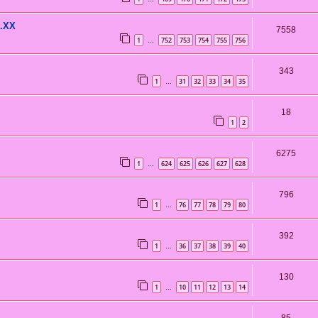
s.XX
7558
1
752
753
754
755
756
…
343
1
31
32
33
34
35
…
18
1
2
6275
1
624
625
626
627
628
…
796
1
76
77
78
79
80
…
392
1
36
37
38
39
40
…
130
1
10
11
12
13
14
…