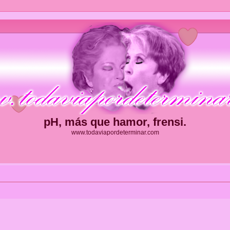
pH, más que hamor, frensi.
www.todaviapordeterminar.com
ueda avanzada