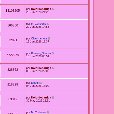
por
Dolordebarriga
14103205
26 Jun 2026 21:20
por
M. Corleone
166360
22 Jun 2026 14:53
por
Cide Hamete
12091
15 Jun 2026 18:37
por
Benson_Señora
5722259
10 Jun 2026 08:51
por
Dolordebarriga
328862
08 Jun 2026 22:09
por
tonetti
218828
04 Jun 2026 16:02
por
Dolordebarriga
63342
30 May 2026 22:31
por
M. Corleone