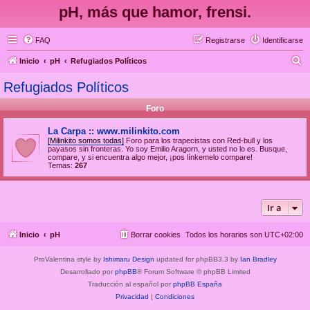
pH, más que hamor, frensi.
FAQ
Registrarse
Identificarse
B
Inicio
pH
Refugiados Políticos
u
Refugiados Políticos
s
Foro
c
a
La Carpa :: www.milinkito.com
[Milinkito somos todas]
Foro para los trapecistas con Red-bull y los
r
payasos sin fronteras. Yo soy Emilio Aragorn, y usted no lo es. Busque,
compare, y si encuentra algo mejor, ¡pos línkemelo compare!
Temas:
267
Ir a
Inicio
pH
Borrar cookies
Todos los horarios son
UTC+02:00
ProValentina style by
Ishimaru Design
updated for phpBB3.3 by
Ian Bradley
Desarrollado por
phpBB
® Forum Software © phpBB Limited
Traducción al español por
phpBB España
Privacidad
|
Condiciones