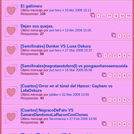
El gallinero
Último mensaje por
put hero
«
10 Abr 2008 15:12
Respuestas:
134
1
11
12
13
14
…
Dejen sus quejas.
Último mensaje por
put hero
«
10 Abr 2008 15:05
Respuestas:
27
1
2
3
[Semifinales] Dunker VS Luna Oskura
Último mensaje por
put hero
«
27 Mar 2008 10:37
Respuestas:
59
1
2
3
4
5
6
[Semifinales]negrataestufero(I) vs pongaunheroeensuvida
Último mensaje por
put hero
«
16 Mar 2008 06:08
Respuestas:
42
1
2
3
4
5
[Cuartos] Orror en el túnel del Hamor: Gayhem vs
LefaOskura
Último mensaje por
jubilao
«
02 Mar 2008 13:56
Respuestas:
43
1
2
3
4
5
[Cuartos] NegracoDePalo VS
GanareDandomeLaRazonConClones
Último mensaje por
Nicomanoa
«
27 Feb 2008 14:58
Respuestas:
40
1
2
3
4
5