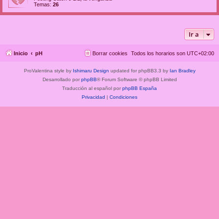
Temas:
26
Ir a
Inicio
pH
Borrar cookies
Todos los horarios son
UTC+02:00
ProValentina style by
Ishimaru Design
updated for phpBB3.3 by
Ian Bradley
Desarrollado por
phpBB
® Forum Software © phpBB Limited
Traducción al español por
phpBB España
Privacidad
|
Condiciones