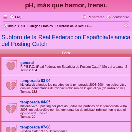
pH, más que hamor, frensi.
FAQ
Registrarse
Identificarse
B
Inicio
pH
Juegos Florales
Subforo de la Real Federación Española/Islámica del Posting Catch
u
Subforo de la Real Federación Española/Islámica
s
del Posting Catch
c
Foro
a
r
general
R.F.E.P.C.
(Real Federación Española de Posting Catch) [Se vai a cagar...]
Temas:
184
temporada 03-04
historia viva
[todos los partidos de la temporada 2003-2004, en peiperviú y
con los comentarios de michael robinson en lo que el ojo (de urdu) no ve]
Temas:
152
temporada 04-05
historia viva - posting por parejas
[todos los partidos de la temporada 2004-
2005, en peiperviú y con los comentarios de michael robinson en lo que el
ojo (de urdu) no ve]
Temas:
20
temporada 07-08
Posting Catch 9 1/2, la venganza