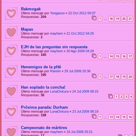
Rakmogak
Último mensaje por
Yongasoo
«
22 Oct 2012 00:07
Respuestas:
204
1
18
19
20
21
…
Mapas
Último mensaje por
mayhem
«
21 Oct 2012 04:25
Respuestas:
2
EJH de las preguntas sin respuesta
Último mensaje por
mayhem
«
20 Ago 2009 04:29
Respuestas:
160
1
14
15
16
17
…
Henemigos de la pHé
Último mensaje por
Ramón
«
29 Jul 2009 20:36
Respuestas:
190
1
17
18
19
20
…
Han soplado la concha!
Último mensaje por
LunaOskura
«
24 Jul 2009 08:15
Respuestas:
35
1
2
3
4
Próxima parada: Durham
Último mensaje por
LunaOskura
«
23 Jul 2009 08:19
Respuestas:
158
1
13
14
15
16
…
Campeonato de mártires
Último mensaje por
mayhem
«
19 Jul 2009 20:21
Respuestas:
17