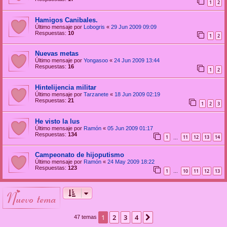
1
2
Hamigos Canibales.
Último mensaje por
Lobogris
«
29 Jun 2009 09:09
Respuestas:
10
1
2
Nuevas metas
Último mensaje por
Yongasoo
«
24 Jun 2009 13:44
Respuestas:
16
1
2
Hintelijencia militar
Último mensaje por
Tarzanete
«
18 Jun 2009 02:19
Respuestas:
21
1
2
3
He visto la lus
Último mensaje por
Ramón
«
05 Jun 2009 01:17
Respuestas:
134
1
11
12
13
14
…
Campeonato de hijoputismo
Último mensaje por
Ramón
«
24 May 2009 18:22
Respuestas:
123
1
10
11
12
13
…
nuevo tema
1
2
3
4
Siguiente
47 temas