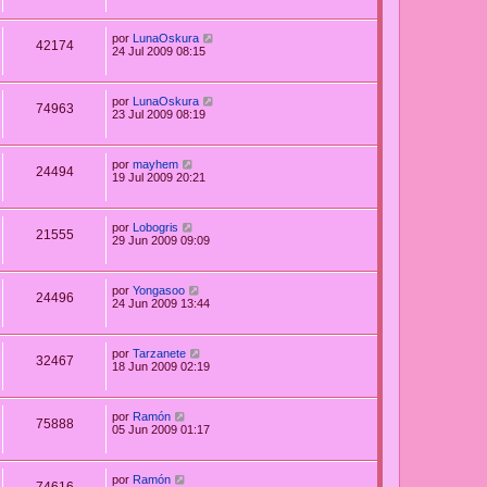
por
LunaOskura
42174
24 Jul 2009 08:15
por
LunaOskura
74963
23 Jul 2009 08:19
por
mayhem
24494
19 Jul 2009 20:21
por
Lobogris
21555
29 Jun 2009 09:09
por
Yongasoo
24496
24 Jun 2009 13:44
por
Tarzanete
32467
18 Jun 2009 02:19
por
Ramón
75888
05 Jun 2009 01:17
por
Ramón