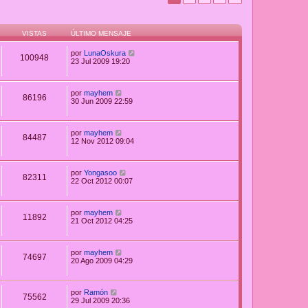
VISTAS
ÚLTIMO MENSAJE
por
LunaOskura
100948
23 Jul 2009 19:20
por
mayhem
86196
30 Jun 2009 22:59
por
mayhem
84487
12 Nov 2012 09:04
por
Yongasoo
82311
22 Oct 2012 00:07
por
mayhem
11892
21 Oct 2012 04:25
por
mayhem
74697
20 Ago 2009 04:29
por
Ramón
75562
29 Jul 2009 20:36