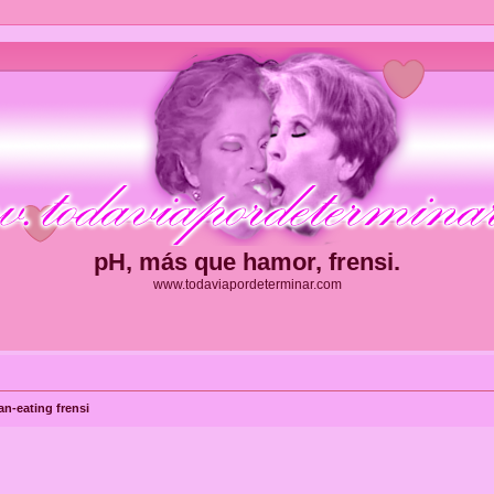
pH, más que hamor, frensi.
www.todaviapordeterminar.com
n-eating frensi
ueda avanzada