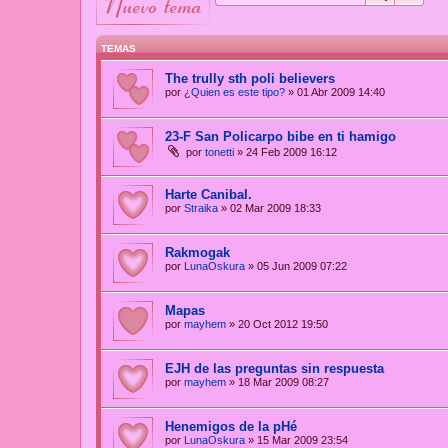
nuevo tema
TEMAS
The trully sth poli believers
por
¿Quien es este tipo?
»
01 Abr 2009 14:40
23-F San Policarpo bibe en ti hamigo
por
tonetti
»
24 Feb 2009 16:12
Harte Canibal.
por
Straika
»
02 Mar 2009 18:33
Rakmogak
por
LunaOskura
»
05 Jun 2009 07:22
Mapas
por
mayhem
»
20 Oct 2012 19:50
EJH de las preguntas sin respuesta
por
mayhem
»
18 Mar 2009 08:27
Henemigos de la pHé
por
LunaOskura
»
15 Mar 2009 23:54