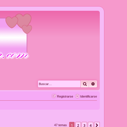
Buscar
Búsqueda avanza
Registrarse
Identificarse
1
2
3
4
Siguiente
47 temas