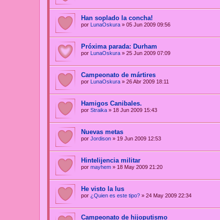
Han soplado la concha!
por
LunaOskura
»
05 Jun 2009 09:56
Próxima parada: Durham
por
LunaOskura
»
25 Jun 2009 07:09
Campeonato de mártires
por
LunaOskura
»
26 Abr 2009 18:11
Hamigos Canibales.
por
Straika
»
18 Jun 2009 15:43
Nuevas metas
por
Jordison
»
19 Jun 2009 12:53
Hintelijencia militar
por
mayhem
»
18 May 2009 21:20
He visto la lus
por
¿Quien es este tipo?
»
24 May 2009 22:34
Campeonato de hijoputismo