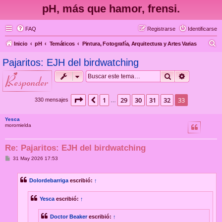
pH, más que hamor, frensi.
FAQ
Registrarse
Identificarse
B
Inicio
pH
Temáticos
Pintura, Fotografía, Arquitectura y Artes Varias
u
Pajaritos: EJH del birdwatching
s
Buscar
Búsqueda 
responder
c
a
Página
33
de
33
1
29
30
31
32
33
Anterior
330 mensajes
…
r
Yesca
moromielda
Re: Pajaritos: EJH del birdwatching
M
31 May 2026 17:53
e
n
s
Dolordebarriga
escribió:
↑
a
j
e
Yesca
escribió:
↑
Doctor Beaker
escribió:
↑