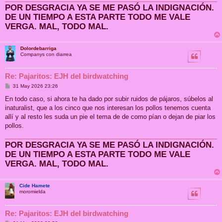
POR DESGRACIA YA SE ME PASÓ LA INDIGNACIÓN.
DE UN TIEMPO A ESTA PARTE TODO ME VALE
VERGA. MAL, TODO MAL.
Dolordebarriga
Companys con diarrea
Re: Pajaritos: EJH del birdwatching
M
31 May 2026 23:26
e
n
En todo caso, si ahora te ha dado por subir ruidos de pájaros, súbelos al
s
inaturalist, que a los cinco que nos interesan los pollos tenemos cuenta
a
j
allí y al resto les suda un pie el tema de de como pían o dejan de piar los
e
pollos.
POR DESGRACIA YA SE ME PASÓ LA INDIGNACIÓN.
DE UN TIEMPO A ESTA PARTE TODO ME VALE
VERGA. MAL, TODO MAL.
Cide Hamete
moromielda
Re: Pajaritos: EJH del birdwatching