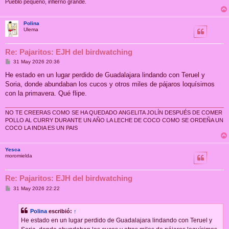
Pueblo pequeño, infierno grande.
Polina
Ulema
Re: Pajaritos: EJH del birdwatching
M
31 May 2026 20:36
e
n
He estado en un lugar perdido de Guadalajara lindando con Teruel y
s
Soria, donde abundaban los cucos y otros miles de pájaros loquísimos
a
j
con la primavera. Qué flipe.
e
NO TE CREERAS COMO SE HA QUEDADO ANGELITA JOLÍN DESPUÉS DE COMER
POLLO AL CURRY DURANTE UN AÑO LA LECHE DE COCO COMO SE ORDEÑA UN
COCO LA INDIA ES UN PAIS
Yesca
moromielda
Re: Pajaritos: EJH del birdwatching
M
31 May 2026 22:22
e
n
s
Polina
escribió:
↑
a
j
He estado en un lugar perdido de Guadalajara lindando con Teruel y
e