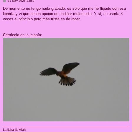
M
31 May 2026 23:52
e
n
De momento no tengo nada grabado, es sólo que me he flipado con esa
s
librería y vi que tienen opción de endiñar multimedia. Y sí, se usaría 3
a
j
veces al principio pero más triste es de robar.
e
Cernícalo en la lejanía:
La ilaha illa Allah.