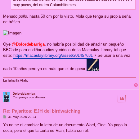
muy pocas, del orden Columbiformes.
Menudo
pollo
, hasta 50 cm por lo visto. Mola que tenga su propia señal
de tráfico.
Oye
@Dolordebarriga
, no habría posibilidad de añadir un pequeño
BBCode para endiñar audios y vidrios de la Macaulay Library tal que
éste:
https://macaulaylibrary.org/asset/201457631
? Se usaría una vez
cada 10 años pero ya es más que el de goear
La ilaha illa Allah.
Dolordebarriga
Companys con diarrea
Re: Pajaritos: EJH del birdwatching
M
31 May 2026 23:24
e
n
Yo no se ni cambiar la letra de un documento Word, Cide. Yo pago la
s
coca, pero el que la corta es Rian, habla con él.
a
j
e