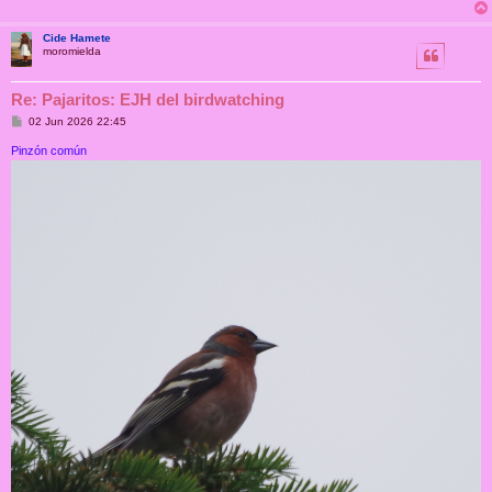
Cide Hamete
moromielda
Re: Pajaritos: EJH del birdwatching
M
02 Jun 2026 22:45
e
n
Pinzón común
s
a
j
e