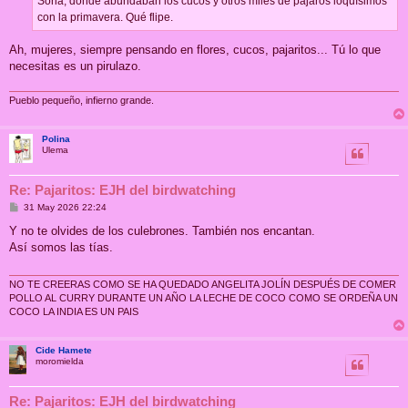
Soria, donde abundaban los cucos y otros miles de pájaros loquísimos
con la primavera. Qué flipe.
Ah, mujeres, siempre pensando en flores, cucos, pajaritos... Tú lo que
necesitas es un pirulazo.
Pueblo pequeño, infierno grande.
Polina
Ulema
Re: Pajaritos: EJH del birdwatching
M
31 May 2026 22:24
e
n
Y no te olvides de los culebrones. También nos encantan.
s
Así somos las tías.
a
j
e
NO TE CREERAS COMO SE HA QUEDADO ANGELITA JOLÍN DESPUÉS DE COMER
POLLO AL CURRY DURANTE UN AÑO LA LECHE DE COCO COMO SE ORDEÑA UN
COCO LA INDIA ES UN PAIS
Cide Hamete
moromielda
Re: Pajaritos: EJH del birdwatching