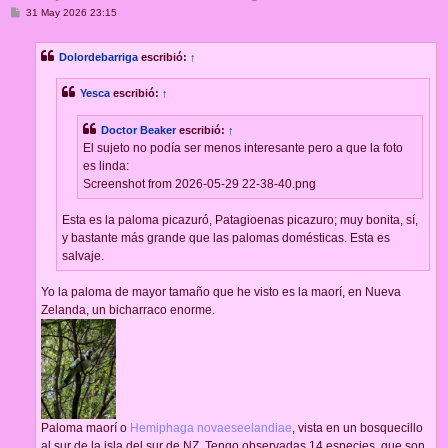
M
31 May 2026 23:15
e
n
s
Dolordebarriga
escribió:
↑
a
j
e
Yesca
escribió:
↑
Doctor Beaker
escribió:
↑
El sujeto no podía ser menos interesante pero a que la foto
es linda:
Screenshot from 2026-05-29 22-38-40.png
Esta es la paloma picazuró, Patagioenas picazuro; muy bonita, sí,
y bastante más grande que las palomas domésticas. Esta es
salvaje.
Yo la paloma de mayor tamaño que he visto es la maorí, en Nueva
Zelanda, un bicharraco enorme.
Paloma maorí o
Hemiphaga novaeseelandiae
, vista en un bosquecillo
al sur de la isla del sur de NZ. Tengo observadas 14 especies, que son