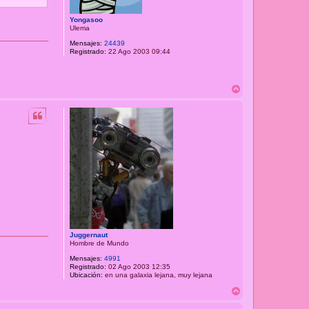
Yongasoo
Ulema
Mensajes:
24439
Registrado:
22 Ago 2003 09:44
A
r
r
i
b
a
Juggernaut
Hombre de Mundo
Mensajes:
4991
Registrado:
02 Ago 2003 12:35
Ubicación:
en una galaxia lejana, muy lejana
A
r