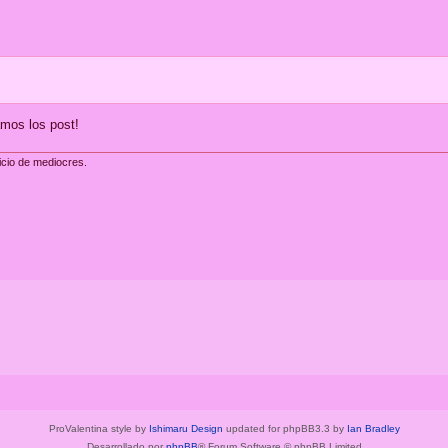
amos los post!
icio de mediocres.
ProValentina style by
Ishimaru Design
updated for phpBB3.3 by
Ian Bradley
Desarrollado por
phpBB
® Forum Software © phpBB Limited