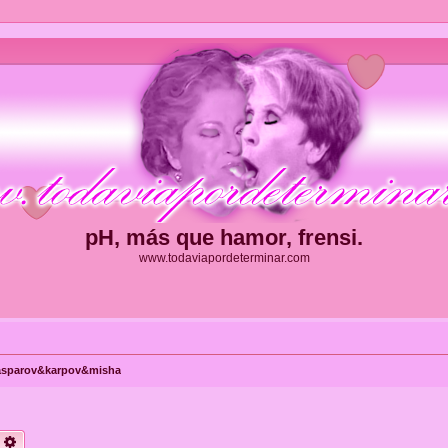
pH, más que hamor, frensi.
www.todaviapordeterminar.com
asparov&karpov&misha
uscar
Búsqueda avanzada