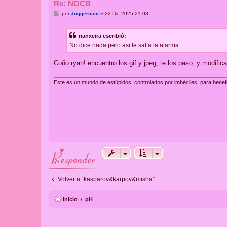
Re: NOCB
M
por
Juggernaut
»
22 Dic 2025 21:03
e
n
s
rianxeira escribió:
a
j
No dice nada pero asi le salta la alarma
e
Coño ryan! encuentro los gif y jpeg, te los paso, y modific
Este es un mundo de estúpidos, controlados por imbéciles, para benef
responder
Volver a “kasparov&karpov&misha”
Inicio
pH