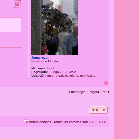
r
i
b
a
Juggernaut
Hombre de Mundo
Mensajes:
4991
Registrado:
02 Ago 2003 12:35
Ubicación:
en una galaxia lejana, muy lejana
A
r
r
4 mensajes • Página
1
de
1
i
b
a
Ir a
Borrar cookies
Todos los horarios son
UTC+02:00