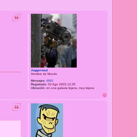
Juggernaut
Hombre de Mundo
Mensajes:
4991
Registrado:
02 Ago 2003 12:35
Ubicación:
en una galaxia lejana, muy lejana
A
r
r
i
b
a