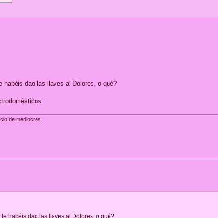
 habéis dao las llaves al Dolores, o qué?
ectrodomésticos.
icio de mediocres.
le habéis dao las llaves al Dolores, o qué?