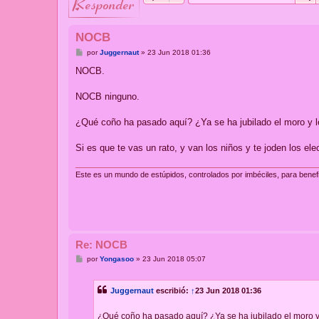
responder
NOCB
M
por
Juggernaut
»
23 Jun 2018 01:36
e
n
NOCB.
s
a
j
NOCB ninguno.
e
¿Qué coño ha pasado aquí? ¿Ya se ha jubilado el moro y le
Si es que te vas un rato, y van los niños y te joden los el
Este es un mundo de estúpidos, controlados por imbéciles, para benef
Re: NOCB
M
por
Yongasoo
»
23 Jun 2018 05:07
e
n
s
Juggernaut
escribió:
↑
23 Jun 2018 01:36
a
j
e
¿Qué coño ha pasado aquí? ¿Ya se ha jubilado el moro y 