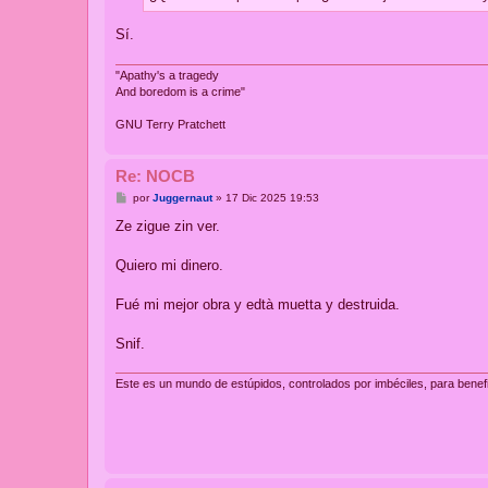
Sí.
"Apathy's a tragedy
And boredom is a crime"
GNU Terry Pratchett
Re: NOCB
M
por
Juggernaut
»
17 Dic 2025 19:53
e
n
Ze zigue zin ver.
s
a
j
Quiero mi dinero.
e
Fué mi mejor obra y edtà muetta y destruida.
Snif.
Este es un mundo de estúpidos, controlados por imbéciles, para benef