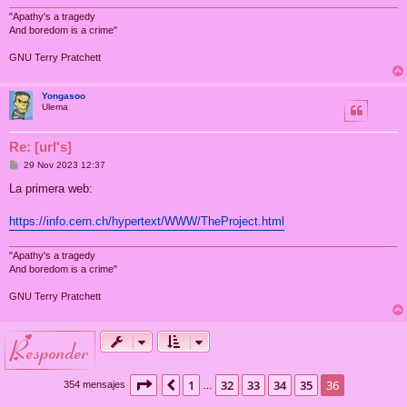
e
"Apathy's a tragedy
And boredom is a crime"
GNU Terry Pratchett
Yongasoo
Ulema
Re: [url's]
M
29 Nov 2023 12:37
e
n
La primera web:
s
a
j
https://info.cern.ch/hypertext/WWW/TheProject.html
e
"Apathy's a tragedy
And boredom is a crime"
GNU Terry Pratchett
responder
Página
36
de
36
1
32
33
34
35
36
Anterior
354 mensajes
…