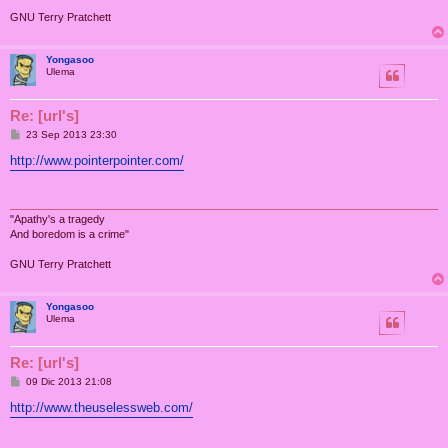
GNU Terry Pratchett
Yongasoo
Ulema
Re: [url's]
M
23 Sep 2013 23:30
e
n
http://www.pointerpointer.com/
s
a
j
e
"Apathy's a tragedy
And boredom is a crime"
GNU Terry Pratchett
Yongasoo
Ulema
Re: [url's]
M
09 Dic 2013 21:08
e
n
http://www.theuselessweb.com/
s
a
j