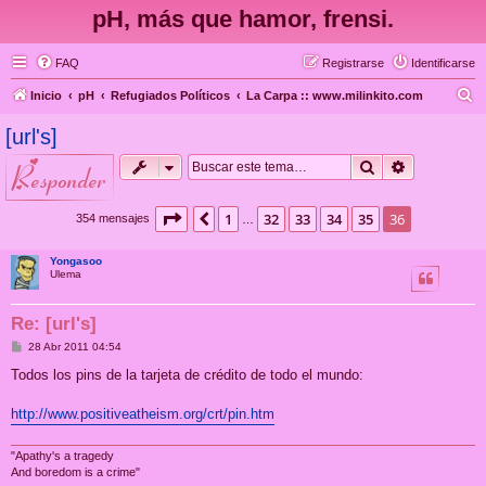
pH, más que hamor, frensi.
FAQ
Registrarse
Identificarse
B
Inicio
pH
Refugiados Políticos
La Carpa :: www.milinkito.com
u
[url's]
s
Buscar
Búsqueda 
responder
c
a
Página
36
de
36
1
32
33
34
35
36
Anterior
354 mensajes
…
r
Yongasoo
Ulema
Re: [url's]
M
28 Abr 2011 04:54
e
n
Todos los pins de la tarjeta de crédito de todo el mundo:
s
a
j
http://www.positiveatheism.org/crt/pin.htm
e
"Apathy's a tragedy
And boredom is a crime"