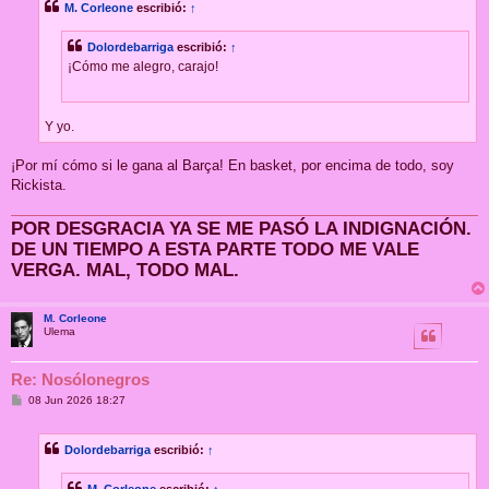
M. Corleone
escribió:
↑
a
j
e
Dolordebarriga
escribió:
↑
¡Cómo me alegro, carajo!
Y yo.
¡Por mí cómo si le gana al Barça! En basket, por encima de todo, soy
Rickista.
POR DESGRACIA YA SE ME PASÓ LA INDIGNACIÓN.
DE UN TIEMPO A ESTA PARTE TODO ME VALE
VERGA. MAL, TODO MAL.
M. Corleone
Ulema
Re: Nosólonegros
M
08 Jun 2026 18:27
e
n
s
Dolordebarriga
escribió:
↑
a
j
e
M. Corleone
escribió:
↑