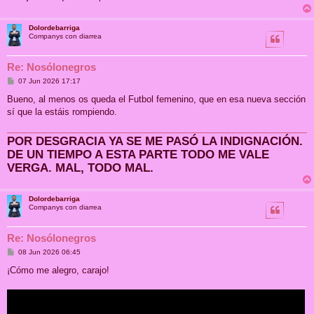
Dolordebarriga
Companys con diarrea
Re: Nosólonegros
M
07 Jun 2026 17:17
e
n
Bueno, al menos os queda el Futbol femenino, que en esa nueva sección
s
sí que la estáis rompiendo.
a
j
e
POR DESGRACIA YA SE ME PASÓ LA INDIGNACIÓN.
DE UN TIEMPO A ESTA PARTE TODO ME VALE
VERGA. MAL, TODO MAL.
Dolordebarriga
Companys con diarrea
Re: Nosólonegros
M
08 Jun 2026 06:45
e
n
¡Cómo me alegro, carajo!
s
a
j
e