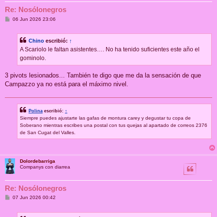
Re: Nosólonegros
M
06 Jun 2026 23:06
e
n
s
Chino
escribió:
↑
a
j
A Scariolo le faltan asistentes…. No ha tenido suficientes este año el
e
gominolo.
3 pivots lesionados... También te digo que me da la sensación de que
Campazzo ya no está para el máximo nivel.
Polina
escribió:
↑
Siempre puedes ajustarte las gafas de montura carey y degustar tu copa de
Soberano mientras escribes una postal con tus quejas al apartado de correos 2376
de San Cugat del Valles.
Dolordebarriga
Companys con diarrea
Re: Nosólonegros
M
07 Jun 2026 00:42
e
n
s