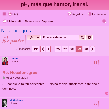
pH, más que hamor, frensi.
FAQ
Registrarse
Identificarse
B
Inicio
pH
Temáticos
Deportes
u
Nosólonegros
s
Buscar
Búsqueda 
responder
c
a
Página
79
de
80
1
76
77
78
79
80
Anterior
Siguient
797 mensajes
…
r
Chino
Ulema
Re: Nosólonegros
M
06 Jun 2026 22:15
e
n
A Scariolo le faltan asistentes…. No ha tenido suficientes este año el
s
gominolo.
a
j
e
M. Corleone
Ulema