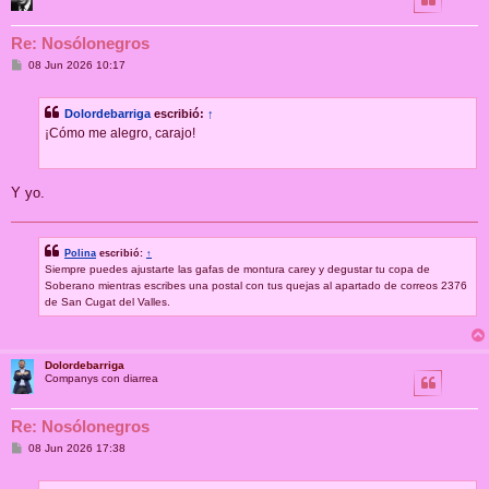
Re: Nosólonegros
M
08 Jun 2026 10:17
e
n
s
Dolordebarriga
escribió:
↑
a
j
¡Cómo me alegro, carajo!
e
Y yo.
Polina
escribió:
↑
Siempre puedes ajustarte las gafas de montura carey y degustar tu copa de
Soberano mientras escribes una postal con tus quejas al apartado de correos 2376
de San Cugat del Valles.
Dolordebarriga
Companys con diarrea
Re: Nosólonegros
M
08 Jun 2026 17:38
e
n
s