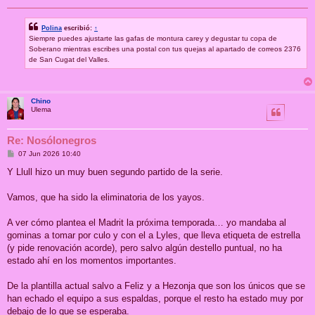
Polina
escribió:
↑
Siempre puedes ajustarte las gafas de montura carey y degustar tu copa de
Soberano mientras escribes una postal con tus quejas al apartado de correos 2376
de San Cugat del Valles.
Chino
Ulema
Re: Nosólonegros
M
07 Jun 2026 10:40
e
n
Y Llull hizo un muy buen segundo partido de la serie.
s
a
j
Vamos, que ha sido la eliminatoria de los yayos.
e
A ver cómo plantea el Madrit la próxima temporada… yo mandaba al
gominas a tomar por culo y con el a Lyles, que lleva etiqueta de estrella
(y pide renovación acorde), pero salvo algún destello puntual, no ha
estado ahí en los momentos importantes.
De la plantilla actual salvo a Feliz y a Hezonja que son los únicos que se
han echado el equipo a sus espaldas, porque el resto ha estado muy por
debajo de lo que se esperaba.