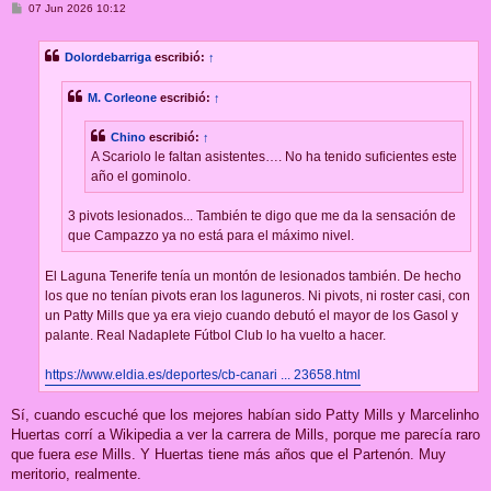
M
07 Jun 2026 10:12
e
n
s
Dolordebarriga
escribió:
↑
a
j
e
M. Corleone
escribió:
↑
Chino
escribió:
↑
A Scariolo le faltan asistentes…. No ha tenido suficientes este
año el gominolo.
3 pivots lesionados... También te digo que me da la sensación de
que Campazzo ya no está para el máximo nivel.
El Laguna Tenerife tenía un montón de lesionados también. De hecho
los que no tenían pivots eran los laguneros. Ni pivots, ni roster casi, con
un Patty Mills que ya era viejo cuando debutó el mayor de los Gasol y
palante. Real Nadaplete Fútbol Club lo ha vuelto a hacer.
https://www.eldia.es/deportes/cb-canari ... 23658.html
Sí, cuando escuché que los mejores habían sido Patty Mills y Marcelinho
Huertas corrí a Wikipedia a ver la carrera de Mills, porque me parecía raro
que fuera
ese
Mills. Y Huertas tiene más años que el Partenón. Muy
meritorio, realmente.