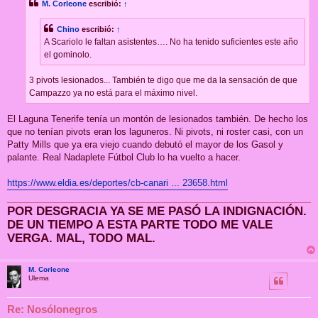
M. Corleone
escribió:
↑
a
j
e
Chino
escribió:
↑
A Scariolo le faltan asistentes…. No ha tenido suficientes este año
el gominolo.
3 pivots lesionados... También te digo que me da la sensación de que
Campazzo ya no está para el máximo nivel.
El Laguna Tenerife tenía un montón de lesionados también. De hecho los
que no tenían pivots eran los laguneros. Ni pivots, ni roster casi, con un
Patty Mills que ya era viejo cuando debutó el mayor de los Gasol y
palante. Real Nadaplete Fútbol Club lo ha vuelto a hacer.
https://www.eldia.es/deportes/cb-canari ... 23658.html
POR DESGRACIA YA SE ME PASÓ LA INDIGNACIÓN.
DE UN TIEMPO A ESTA PARTE TODO ME VALE
VERGA. MAL, TODO MAL.
M. Corleone
Ulema
Re: Nosólonegros