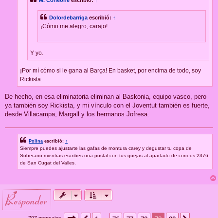
Dolordebarriga
escribió:
↑
¡Cómo me alegro, carajo!
Y yo.
¡Por mí cómo si le gana al Barça! En basket, por encima de todo, soy
Rickista.
De hecho, en esa eliminatoria eliminan al Baskonia, equipo vasco, pero
ya también soy Rickista, y mi vínculo con el Joventut también es fuerte,
desde Villacampa, Margall y los hermanos Jofresa.
Polina
escribió:
↑
Siempre puedes ajustarte las gafas de montura carey y degustar tu copa de
Soberano mientras escribes una postal con tus quejas al apartado de correos 2376
de San Cugat del Valles.
responder
Página
79
de
80
797 mensajes