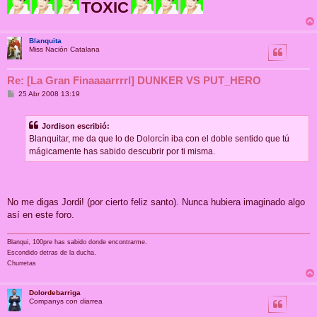
TOXIC
Blanquita
Miss Nación Catalana
Re: [La Gran Finaaaarrrrl] DUNKER VS PUT_HERO
M
25 Abr 2008 13:19
e
n
s
Jordison escribió:
a
j
Blanquitar, me da que lo de Dolorcín iba con el doble sentido que tú
e
mágicamente has sabido descubrir por ti misma.
No me digas Jordi! (por cierto feliz santo). Nunca hubiera imaginado algo
así en este foro.
Blanqui, 100pre has sabido donde encontrarme.
Escondido detras de la ducha.
Churretas
Dolordebarriga
Companys con diarrea