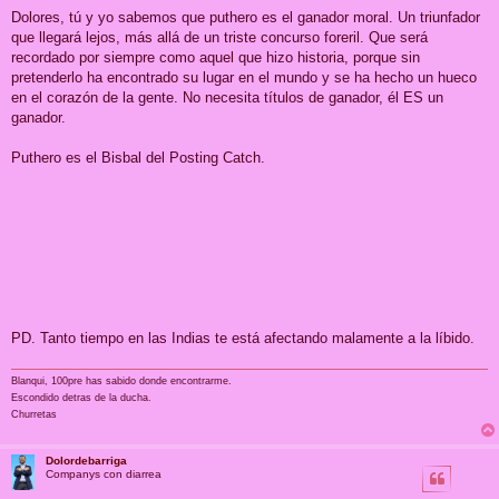
e
n
Dolores, tú y yo sabemos que puthero es el ganador moral. Un triunfador
s
que llegará lejos, más allá de un triste concurso foreril. Que será
a
j
recordado por siempre como aquel que hizo historia, porque sin
e
pretenderlo ha encontrado su lugar en el mundo y se ha hecho un hueco
en el corazón de la gente. No necesita títulos de ganador, él ES un
ganador.
Puthero es el Bisbal del Posting Catch.
PD. Tanto tiempo en las Indias te está afectando malamente a la líbido.
Blanqui, 100pre has sabido donde encontrarme.
Escondido detras de la ducha.
Churretas
Dolordebarriga
Companys con diarrea