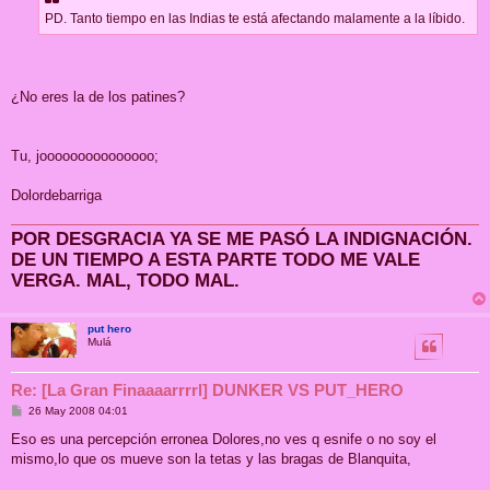
PD. Tanto tiempo en las Indias te está afectando malamente a la líbido.
¿No eres la de los patines?
Tu, jooooooooooooooo;
Dolordebarriga
POR DESGRACIA YA SE ME PASÓ LA INDIGNACIÓN.
DE UN TIEMPO A ESTA PARTE TODO ME VALE
VERGA. MAL, TODO MAL.
put hero
Mulá
Re: [La Gran Finaaaarrrrl] DUNKER VS PUT_HERO
M
26 May 2008 04:01
e
n
Eso es una percepción erronea Dolores,no ves q esnife o no soy el
s
mismo,lo que os mueve son la tetas y las bragas de Blanquita,
a
j
e