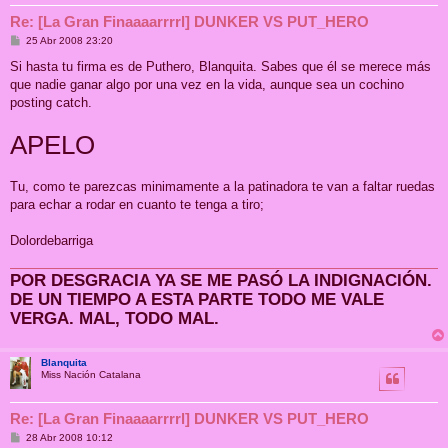
Re: [La Gran Finaaaarrrrl] DUNKER VS PUT_HERO
M
25 Abr 2008 23:20
e
n
Si hasta tu firma es de Puthero, Blanquita. Sabes que él se merece más
s
que nadie ganar algo por una vez en la vida, aunque sea un cochino
a
j
posting catch.
e
APELO
Tu, como te parezcas minimamente a la patinadora te van a faltar ruedas
para echar a rodar en cuanto te tenga a tiro;
Dolordebarriga
POR DESGRACIA YA SE ME PASÓ LA INDIGNACIÓN.
DE UN TIEMPO A ESTA PARTE TODO ME VALE
VERGA. MAL, TODO MAL.
Blanquita
Miss Nación Catalana
Re: [La Gran Finaaaarrrrl] DUNKER VS PUT_HERO
M
28 Abr 2008 10:12