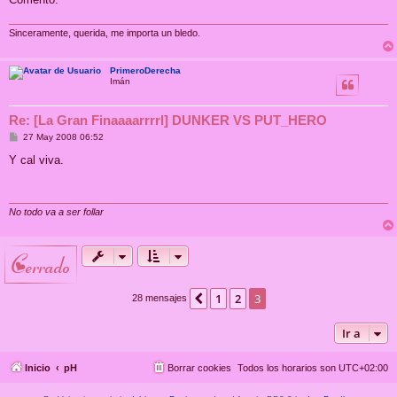
e
Sinceramente, querida, me importa un bledo.
PrimeroDerecha
Imán
Re: [La Gran Finaaaarrrrl] DUNKER VS PUT_HERO
M
27 May 2008 06:52
e
n
Y cal viva.
s
a
j
e
No todo va a ser follar
cerrado
1
2
3
Anterior
28 mensajes
Ir a
Inicio
pH
Borrar cookies
Todos los horarios son
UTC+02:00