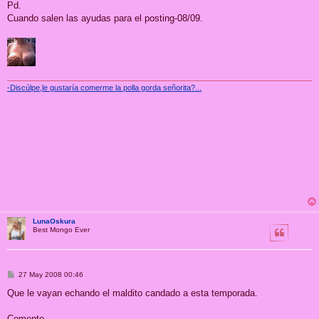
Pd.
Cuando salen las ayudas para el posting-08/09.
-Discúlpe,le gustaría comerme la polla gorda señorita?...
LunaOskura
Best Mongo Ever
M
27 May 2008 00:46
e
n
Que le vayan echando el maldito candado a esta temporada.
s
a
j
Comento.