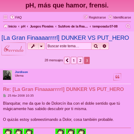
pH, más que hamor, frensi.
FAQ
Registrarse
Identificarse
B
Inicio
pH
Juegos Florales
Subforo de la Real Federación Española/Islámica del Posting Catch
temporada 07-08
u
[La Gran Finaaaarrrrl] DUNKER VS PUT_HERO
s
Buscar
Búsqueda ava
cerrado
c
a
1
2
3
Anterior
28 mensajes
r
Jordison
Ulema
Re: [La Gran Finaaaarrrrl] DUNKER VS PUT_HERO
M
25 Abr 2008 10:35
e
n
Blanquitar, me da que lo de Dolorcín iba con el doble sentido que tú
s
mágicamente has sabido descubrir por ti misma.
a
j
e
O quizás estoy sobreestimando a Dolor, cosa también probable.