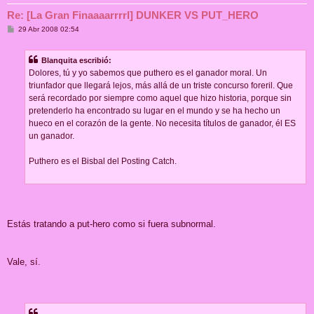
Re: [La Gran Finaaaarrrrl] DUNKER VS PUT_HERO
M
29 Abr 2008 02:54
e
n
s
Blanquita escribió:
a
j
Dolores, tú y yo sabemos que puthero es el ganador moral. Un
e
triunfador que llegará lejos, más allá de un triste concurso foreril. Que
será recordado por siempre como aquel que hizo historia, porque sin
pretenderlo ha encontrado su lugar en el mundo y se ha hecho un
hueco en el corazón de la gente. No necesita títulos de ganador, él ES
un ganador.
Puthero es el Bisbal del Posting Catch.
Estás tratando a put-hero como si fuera subnormal.
Vale, sí.