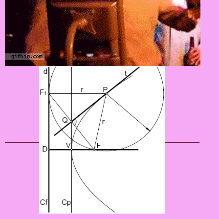
__________
__________