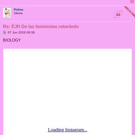
Polina
Ulema
Re: EJH De las feministas retardeds
M
07 Jun 2026 09:39
e
n
BIOLOGY
s
a
j
e