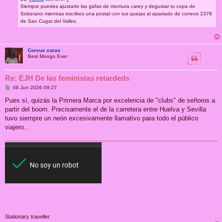
Siempre puedes ajustarte las gafas de montura carey y degustar tu copa de
Soberano mientras escribes una postal con tus quejas al apartado de correos 2376
de San Cugat del Valles.
Corvux corax
Best Mongo Ever
Re: EJH De las feministas retardeds
M
06 Jun 2026 09:27
e
n
Pues sí, quizás la Primera Marca por excelencia de "clubs" de señoros a
s
partir del boom. Precisamente el de la carretera entre Huelva y Sevilla
a
j
tuvo siempre un neón excesivamente llamativo para todo el público
e
viajero...
Stationary traveller