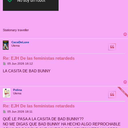
Stationary traveller
CacaDeLuxe
Ulema
Re: EJH De las feministas retardeds
M
05 Jun 2026 16:12
e
n
LA CASITA DE BAD BUNNY
s
a
j
e
Polina
Ulema
Re: EJH De las feministas retardeds
M
05 Jun 2026 18:11
e
n
QUÉ LE PASA A LA CASITA DE BAD BUNNY??
s
NO ME DIGAS QUE BAD BUNNY HA HECHO ALGO REPROCHABLE
a