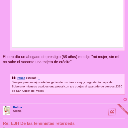
El otro día un abogado de prestigio (58 años) me dijo "mi mujer, sin mí,
no sabe ni sacarse una tatjeta de crédito".
Polina
escribió:
↑
Siempre puedes ajustarte las gafas de montura carey y degustar tu copa de
Soberano mientras escribes una postal con tus quejas al apartado de correos 2376
de San Cugat del Valles.
Polina
Ulema
Re: EJH De las feministas retardeds