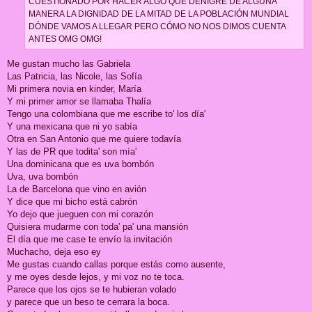
CUESTIONADO POR HACER ALGO QUE DENIGRE DE ALGUNA
MANERA LA DIGNIDAD DE LA MITAD DE LA POBLACIÓN MUNDIAL
DÓNDE VAMOS A LLEGAR PERO CÓMO NO NOS DIMOS CUENTA
ANTES OMG OMG!
Me gustan mucho las Gabriela
Las Patricia, las Nicole, las Sofía
Mi primera novia en kinder, María
Y mi primer amor se llamaba Thalía
Tengo una colombiana que mе escribe to' los día'
Y una mexicana quе ni yo sabía
Otra en San Antonio que me quiere todavía
Y las de PR que todita' son mía'
Una dominicana que es uva bombón
Uva, uva bombón
La de Barcelona que vino en avión
Y dice que mi bicho está cabrón
Yo dejo que jueguen con mi corazón
Quisiera mudarme con toda' pa' una mansión
El día que me case te envío la invitación
Muchacho, deja eso ey
Me gustas cuando callas porque estás como ausente,
y me oyes desde lejos, y mi voz no te toca.
Parece que los ojos se te hubieran volado
y parece que un beso te cerrara la boca.