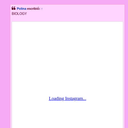
n
s
Polina
escribió:
↑
a
j
BIOLOGY
e