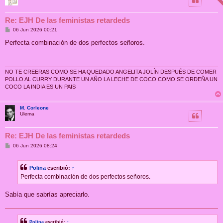
Re: EJH De las feministas retardeds
M
06 Jun 2026 00:21
e
n
Perfecta combinación de dos perfectos señoros.
s
a
j
e
NO TE CREERAS COMO SE HA QUEDADO ANGELITA JOLÍN DESPUÉS DE COMER
POLLO AL CURRY DURANTE UN AÑO LA LECHE DE COCO COMO SE ORDEÑA UN
COCO LA INDIA ES UN PAIS
M. Corleone
Ulema
Re: EJH De las feministas retardeds
M
06 Jun 2026 08:24
e
n
s
Polina
escribió:
↑
a
j
Perfecta combinación de dos perfectos señoros.
e
Sabía que sabrías apreciarlo.
Polina
escribió:
↑