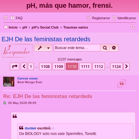
pH, más que hamor, frensi.
FAQ
Registrarse
Identificarse
B
Inicio
pH
pH's Social Club
Traumas varios
u
EJH De las feministas retardeds
s
Buscar
Búsqueda 
responder
c
a
11237 mensajes
r
Página
1110
de
1124
1
1108
1109
1110
1111
1112
1124
Anterior
Sigu
…
…
Corvux corax
Best Mongo Ever
Re: EJH De las feministas retardeds
M
26 May 2026 09:05
e
n
s
a
j
e
dunker
escribió:
↑
De BIOLOGY solo nos vale Spermifex, Tonetti: