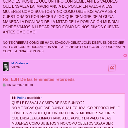
j
CÓMO ES POSIBLE QUE UN TIPO CON SEMEJANTES VALORES
e
QUE ENSALZA LA IMPORTANCIA DE PONER EN VALOR A LAS
MUJERES COMO SUJETOS Y NO COMO OBJETOS VAYA A SER
CUESTIONADO POR HACER ALGO QUE DENIGRE DE ALGUNA
MANERA LA DIGNIDAD DE LA MITAD DE LA POBLACIÓN MUNDIAL
DÓNDE VAMOS A LLEGAR PERO CÓMO NO NOS DIMOS CUENTA
ANTES OMG OMG!
NO TE CREERAS COMO SE HA QUEDADO ANGELITA JOLÍN DESPUÉS DE COMER
POLLO AL CURRY DURANTE UN AÑO LA LECHE DE COCO COMO SE ORDEÑA UN
COCO LA INDIA ES UN PAIS
M. Corleone
Ulema
Re: EJH De las feministas retardeds
M
06 Jun 2026 00:18
e
n
s
Polina
escribió:
↑
a
j
QUÉ LE PASA A LA CASITA DE BAD BUNNY??
e
NO ME DIGAS QUE BAD BUNNY HA HECHO ALGO REPROCHABLE
CÓMO ES POSIBLE QUE UN TIPO CON SEMEJANTES VALORES
QUE ENSALZA LA IMPORTANCIA DE PONER EN VALOR A LAS
MUJERES COMO SUJETOS Y NO COMO OBJETOS VAYA A SER