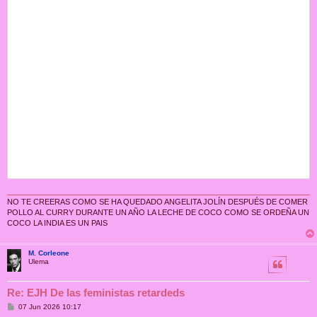
NO TE CREERAS COMO SE HA QUEDADO ANGELITA JOLÍN DESPUÉS DE COMER
POLLO AL CURRY DURANTE UN AÑO LA LECHE DE COCO COMO SE ORDEÑA UN
COCO LA INDIA ES UN PAIS
M. Corleone
Ulema
Re: EJH De las feministas retardeds
M
07 Jun 2026 10:17
e