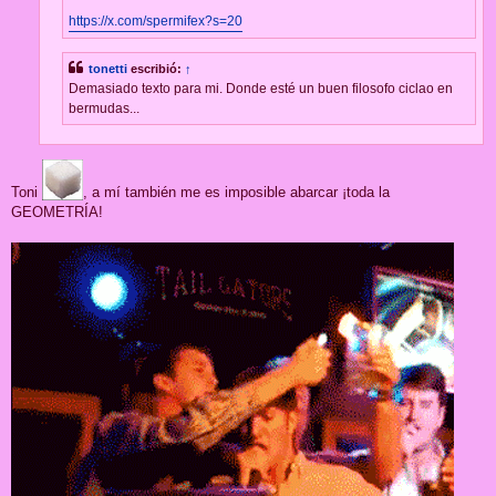
https://x.com/spermifex?s=20
tonetti
escribió:
↑
Demasiado texto para mi. Donde esté un buen filosofo ciclao en
bermudas...
Toni
, a mí también me es imposible abarcar ¡toda la
GEOMETRÍA!