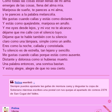
Como todas las cosas están llenas de mi alma
emerges de las cosas, llena del alma mía.
Mariposa de sueño, te pareces a mi alma,
y te pareces a la palabra melancolía.
Me gustas cuando callas y estás como distante.
Y estás como quejándote, mariposa en arrullo.
Y me oyes desde lejos, y mi voz no te alcanza:
déjame que me calle con el silencio tuyo.
Déjame que te hable también con tu silencio
claro como una lámpara, simple como un anillo.
Eres como la noche, callada y constelada.
Tu silencio es de estrella, tan lejano y sencillo.
Me gustas cuando callas porque estás como ausente.
Distante y dolorosa como si hubieras muerto.
Una palabra entonces, una sonrisa bastan.
Y estoy alegre, alegre de que no sea cierto.
Polina
escribió:
↑
Siempre puedes ajustarte las gafas de montura carey y degustar tu copa de
Soberano mientras escribes una postal con tus quejas al apartado de correos 2376
de San Cugat del Valles.
Polina
Ulema