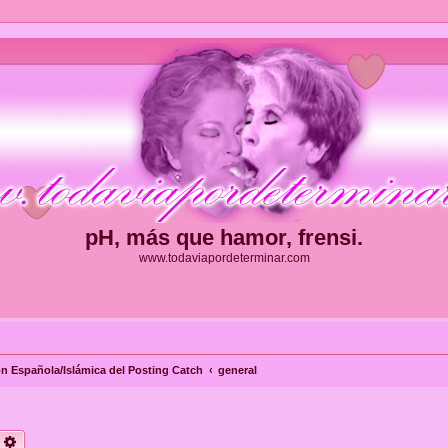
pH, más que hamor, frensi.
www.todaviapordeterminar.com
ón Española/Islámica del Posting Catch
general
uscar
Búsqueda avanzada