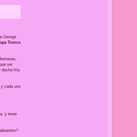
de George
opa Troncs
nfermeras,
que ser
y ducha fría
s y cada uno
a, y tener
babeantes?