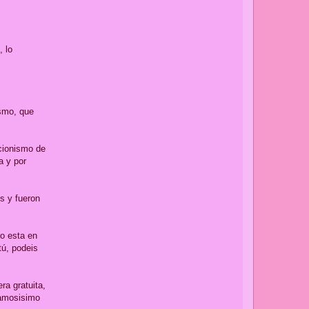
, lo
ismo, que
icionismo de
a y por
os y fueron
ro esta en
ú, podeis
ra gratuita,
famosisimo