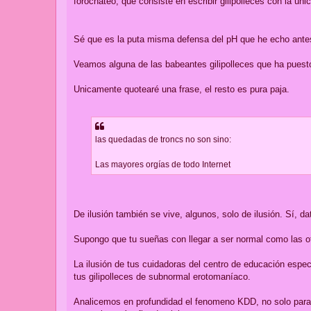
forochateo, que consiste en escribir gilipolleces con la única
Sé que es la puta misma defensa del pH que he echo antes,
Veamos alguna de las babeantes gilipolleces que ha puesto
Unicamente quotearé una frase, el resto es pura paja.
las quedadas de troncs no son sino:
Las mayores orgías de todo Internet
De ilusión también se vive, algunos, solo de ilusión. Sí, date
Supongo que tu sueñas con llegar a ser normal como las ot
La ilusión de tus cuidadoras del centro de educación espec
tus gilipolleces de subnormal erotomaníaco.
Analicemos en profundidad el fenomeno KDD, no solo para re