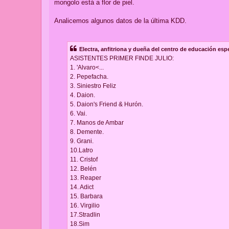
mongolo está a flor de piel.
Analicemos algunos datos de la última KDD.
Electra, anfitriona y dueña del centro de educación espe
ASISTENTES PRIMER FINDE JULIO:
1. 'Alvaro<...
2. Pepefacha.
3. Siniestro Feliz
4. Daion.
5. Daion's Friend & Hurón.
6. Vai.
7. Manos de Ambar
8. Demente.
9. Grani.
10.Latro
11. Cristof
12. Belén
13. Reaper
14. Adict
15. Barbara
16. Virgilio
17.Stradlin
18.Sim