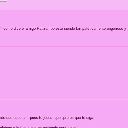
 " como dice el amigo Patizambo esté siendo tan patéticamente engorroso y a
ido que esperar... pues te jodes, que quieres que te diga.
labras a la furcia que ha posteado aquí arriba: