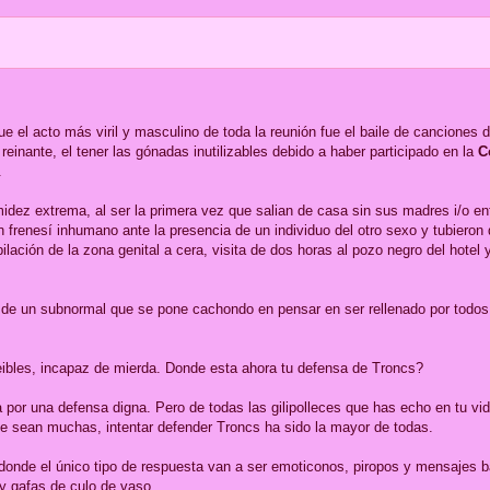
 el acto más viril y masculino de toda la reunión fue el baile de canciones 
reinante, el tener las gónadas inutilizables debido a haber participado en la
C
.
midez extrema, al ser la primera vez que salian de casa sin sus madres i/o e
frenesí inhumano ante la presencia de un individuo del otro sexo y tubieron 
ación de la zona genital a cera, visita de dos horas al pozo negro del hotel 
s de un subnormal que se pone cachondo en pensar en ser rellenado por todo
eibles, incapaz de mierda. Donde esta ahora tu defensa de Troncs?
a por una defensa digna. Pero de todas las gilipolleces que has echo en tu vid
 sean muchas, intentar defender Troncs ha sido la mayor de todas.
donde el único tipo de respuesta van a ser emoticonos, piropos y mensajes 
y gafas de culo de vaso.