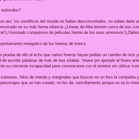
 estimulos?
 así, los cientificos del mundo se hallan desconcertados, no saben darle u
provocado en su más tierna infancia ¿Lineas de Alta tensión cerca de sus cu
ebral?¿Visionado compulsivo de peliculas hentai de los osos amorosos?¿Daños
mportamiento mongolico de los foreros de troncs.
o prueba de ello el echo que varios foreros hayan pedido un cambio de nick 
d de escribir palabras de más de tres silabas. Vease por ejemplo al forero an
e su creciente incapacidad para comunicarse con el exterior sin utilizar ico
 subseres, frikis de mierda y marginales que buscan en un foro la compañia y
personajes que se han creado, no les da, sencillamente porque no se lo mer