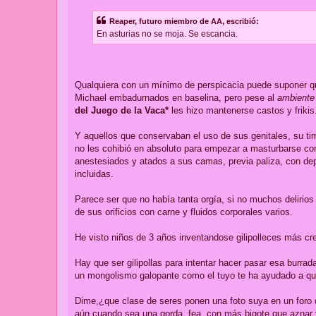
Reaper, futuro miembro de AA, escribió:
En asturias no se moja. Se escancia.
Qualquiera con un mínimo de perspicacia puede suponer que
Michael embadurnados en baselina, pero pese al
ambiente
del Juego de la Vaca*
les hizo mantenerse castos y frikis
Y aquellos que conservaban el uso de sus genitales, su ti
no les cohibió en absoluto para empezar a masturbarse con 
anestesiados y atados a sus camas, previa paliza, con depil
incluidas.
Parece ser que no había tanta orgía, si no muchos delirio
de sus orificios con carne y fluidos corporales varios.
He visto niños de 3 años inventandose gilipolleces más cr
Hay que ser gilipollas para intentar hacer pasar esa burrad
un mongolismo galopante como el tuyo te ha ayudado a que
Dime,¿que clase de seres ponen una foto suya en un foro 
aún cuando sea una gorda, fea, con más bigote que aznar 