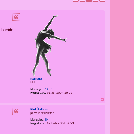
burrido.
BarBara
Mulá
Mensajes:
1202
Registrado:
01 Jul 2004 16:55
A
r
r
Kiel Ûrdhum
i
perro infiel bretón
b
Mensajes:
84
a
Registrado:
02 Feb 2004 09:53