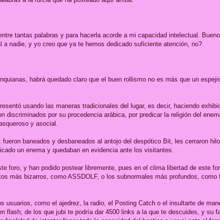
entre tantas palabras y para hacerla acorde a mi capacidad intelectual. Bueno
 a nadie, y yo creo que ya te hemos dedicado suficiente atención, no?
tronquianas, habrá quedado claro que el buen rollismo no es más que un espej
presentó usando las maneras tradicionales del lugar, es decir, haciendo exhib
n discriminados por su procedencia arábica, por predicar la religión del enem
asqueroso y asocial.
n, fueron baneados y desbaneados al antojo del despótico Bit, les cerraron hil
icado un enema y quedaban en evidencia ante los visitantes.
te foro, y han podido postear libremente, pues en el clima libertad de este fo
gustos más bizarros, como ASSDOLF, o los subnormales más profundos, como t
s usuarios, como el ajedrez, la radio, el Posting Catch o el insultarte de mane
 flash, de los que jubi te podría dar 4500 links a la que te descuides, y su 