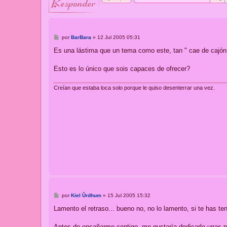
responder
M
por
BarBara
»
12 Jul 2005 05:31
e
n
Es una lástima que un tema como este, tan " cae de cajón
s
a
j
Esto es lo único que sois capaces de ofrecer?
e
Creían que estaba loca solo porque le quiso desenterrar una vez.
M
por
Kiel Ûrdhum
»
15 Jul 2005 15:32
e
n
Lamento el retraso... bueno no, no lo lamento, si te has ten
s
a
j
Antes de ensañarme contigo, me gustaría dedicarle unas pa