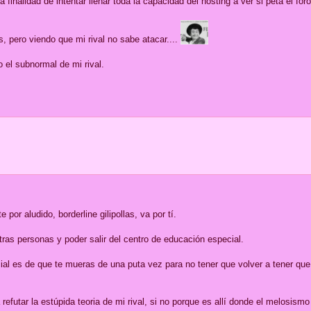
 finalidad de intentar llenar toda la capacidad del hosting a ver si peta el foro
 pero viendo que mi rival no sabe atacar....
 el subnormal de mi rival.
 por aludido, borderline gilipollas, va por tí.
ras personas y poder salir del centro de educación especial.
ial es de que te mueras de una puta vez para no tener que volver a tener que
futar la estúpida teoria de mi rival, si no porque es allí donde el melosism