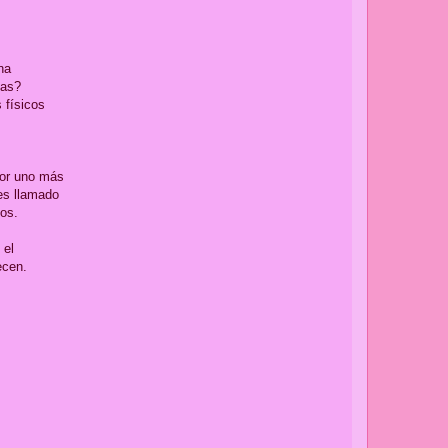
na
nas?
 físicos
por uno más
tes llamado
nos.
 el
ecen.