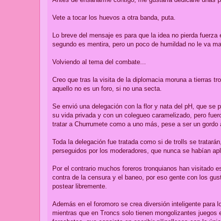
e
Vete a tocar los huevos a otra banda, puta.
Lo breve del mensaje es para que la idea no pierda fuerza 
segundo es mentira, pero un poco de humildad no le va mal
Volviendo al tema del combate...
Creo que tras la visita de la diplomacia moruna a tierras 
aquello no es un foro, si no una secta.
Se envió una delegación con la flor y nata del pH, que se 
su vida privada y con un colegueo caramelizado, pero fuero
tratar a Churrumete como a uno más, pese a ser un gordo 
Toda la delegación fue tratada como si de trolls se tratará
perseguidos por los moderadores, que nunca se habían apl
Por el contrario muchos foreros tronquianos han visitado es
contra de la censura y el baneo, por eso gente con los 
postear libremente.
Además en el foromoro se crea diversión inteligente para lo
mientras que en Troncs solo tienen mongolizantes juegos en