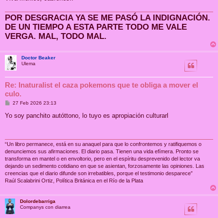
POR DESGRACIA YA SE ME PASÓ LA INDIGNACIÓN.
DE UN TIEMPO A ESTA PARTE TODO ME VALE
VERGA. MAL, TODO MAL.
Doctor Beaker
Ulema
Re: Inaturalist el caza pokemons que te obliga a mover el
culo.
M
27 Feb 2026 23:13
e
n
Yo soy panchito autóttono, lo tuyo es apropiación culturarl
s
a
j
e
“Un libro permanece, está en su anaquel para que lo confrontemos y ratifiquemos o
denunciemos sus afirmaciones. El diario pasa. Tienen una vida efímera. Pronto se
transforma en mantel o en envoltorio, pero en el espíritu desprevenido del lector va
dejando un sedimento cotidiano en que se asientan, forzosamente las opiniones. Las
creencias que el diario difunde son irrebatibles, porque el testimonio desparece”
Raúl Scalabrini Ortiz, Política Británica en el Río de la Plata
Dolordebarriga
Companys con diarrea