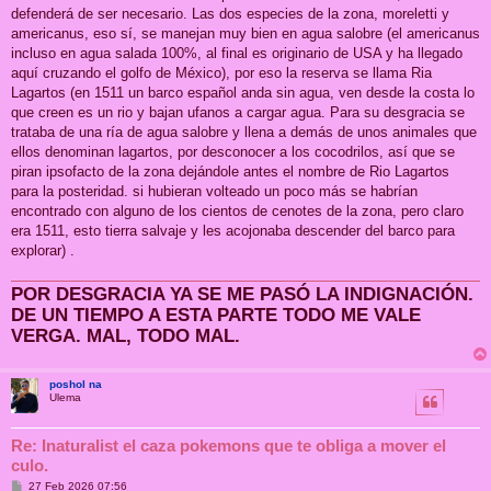
defenderá de ser necesario. Las dos especies de la zona, moreletti y
americanus, eso sí, se manejan muy bien en agua salobre (el americanus
incluso en agua salada 100%, al final es originario de USA y ha llegado
aquí cruzando el golfo de México), por eso la reserva se llama Ria
Lagartos (en 1511 un barco español anda sin agua, ven desde la costa lo
que creen es un rio y bajan ufanos a cargar agua. Para su desgracia se
trataba de una ría de agua salobre y llena a demás de unos animales que
ellos denominan lagartos, por desconocer a los cocodrilos, así que se
piran ipsofacto de la zona dejándole antes el nombre de Rio Lagartos
para la posteridad. si hubieran volteado un poco más se habrían
encontrado con alguno de los cientos de cenotes de la zona, pero claro
era 1511, esto tierra salvaje y les acojonaba descender del barco para
explorar) .
POR DESGRACIA YA SE ME PASÓ LA INDIGNACIÓN.
DE UN TIEMPO A ESTA PARTE TODO ME VALE
VERGA. MAL, TODO MAL.
poshol na
Ulema
Re: Inaturalist el caza pokemons que te obliga a mover el
culo.
M
27 Feb 2026 07:56