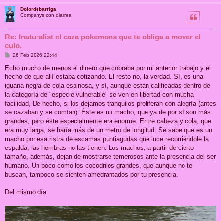
Dolordebarriga
Companys con diarrea
Re: Inaturalist el caza pokemons que te obliga a mover el
culo.
M
26 Feb 2026 22:44
e
n
Echo mucho de menos el dinero que cobraba por mi anterior trabajo y el
s
hecho de que allí estaba cotizando. El resto no, la verdad. Sí, es una
a
j
iguana negra de cola espinosa, y sí, aunque están calificadas dentro de
e
la categoría de "especie vulnerable" se ven en libertad con mucha
facilidad, De hecho, si los dejamos tranquilos proliferan con alegría (antes
se cazaban y se comían). Éste es un macho, que ya de por sí son más
grandes, pero éste especialmente era enorme. Entre cabeza y cola, que
era muy larga, se haría más de un metro de longitud. Se sabe que es un
macho por esa ristra de escamas puntiagudas que luce recorriéndole la
espalda, las hembras no las tienen. Los machos, a partir de cierto
tamaño, además, dejan de mostrarse temerosos ante la presencia del ser
humano. Un poco como los cocodrilos grandes, que aunque no te
buscan, tampoco se sienten amedrantados por tu presencia.
Del mismo día