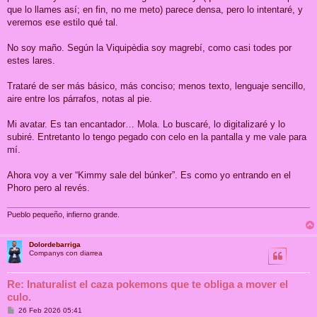
que lo llames así; en fin, no me meto) parece densa, pero lo intentaré, y
veremos ese estilo qué tal.
No soy maño. Según la Viquipèdia soy magrebí, como casi todes por
estes lares.
Trataré de ser más básico, más conciso; menos texto, lenguaje sencillo,
aire entre los párrafos, notas al pie.
Mi avatar. Es tan encantador… Mola. Lo buscaré, lo digitalizaré y lo
subiré. Entretanto lo tengo pegado con celo en la pantalla y me vale para
mí.
Ahora voy a ver “Kimmy sale del búnker”. Es como yo entrando en el
Phoro pero al revés.
Pueblo pequeño, infierno grande.
Dolordebarriga
Companys con diarrea
Re: Inaturalist el caza pokemons que te obliga a mover el
culo.
M
26 Feb 2026 05:41