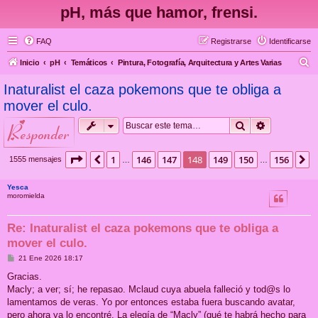
pH, más que hamor, frensi.
FAQ
Registrarse
Identificarse
B
Inicio
pH
Temáticos
Pintura, Fotografía, Arquitectura y Artes Varias
u
Inaturalist el caza pokemons que te obliga a
s
mover el culo.
c
Buscar
Búsqueda 
responder
a
r
Página
148
de
156
1
146
147
148
149
150
156
Anterior
S
1555 mensajes
…
…
Yesca
moromielda
Re: Inaturalist el caza pokemons que te obliga a
mover el culo.
M
21 Ene 2026 18:17
e
n
Gracias.
s
Macly; a ver; sí; he repasao. Mclaud cuya abuela falleció y tod@s lo
a
j
lamentamos de veras. Yo por entonces estaba fuera buscando avatar,
e
pero ahora ya lo encontré. La elegía de “Macly” (qué te habrá hecho para