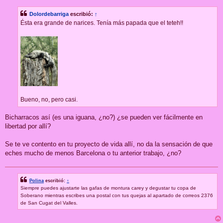
n
s
Dolordebarriga
escribió:
↑
a
j
Ésta era grande de narices. Tenía más papada que el teteh!!
e
Bueno, no, pero casi.
Bicharracos así (es una iguana, ¿no?) ¿se pueden ver fácilmente en
libertad por allí?
Se te ve contento en tu proyecto de vida allí, no da la sensación de que
eches mucho de menos Barcelona o tu anterior trabajo, ¿no?
Polina
escribió:
↑
Siempre puedes ajustarte las gafas de montura carey y degustar tu copa de
Soberano mientras escribes una postal con tus quejas al apartado de correos 2376
de San Cugat del Valles.