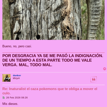
Bueno, no, pero casi.
POR DESGRACIA YA SE ME PASÓ LA INDIGNACIÓN.
DE UN TIEMPO A ESTA PARTE TODO ME VALE
VERGA. MAL, TODO MAL.
dunker
MVpH
Re: Inaturalist el caza pokemons que te obliga a mover el
culo.
M
26 Feb 2026 08:26
e
n
Mis dieses.
s