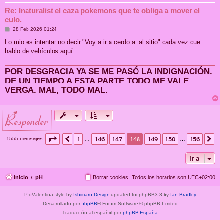
Re: Inaturalist el caza pokemons que te obliga a mover el
culo.
M
28 Feb 2026 01:24
e
n
Lo mio es intentar no decir "Voy a ir a cerdo a tal sitio" cada vez que
s
hablo de vehículos aquí.
a
j
e
POR DESGRACIA YA SE ME PASÓ LA INDIGNACIÓN.
DE UN TIEMPO A ESTA PARTE TODO ME VALE
VERGA. MAL, TODO MAL.
responder
Página
148
de
156
1
146
147
148
149
150
156
Anterior
S
1555 mensajes
…
…
Ir a
Inicio
pH
Borrar cookies
Todos los horarios son
UTC+02:00
ProValentina style by
Ishimaru Design
updated for phpBB3.3 by
Ian Bradley
Desarrollado por
phpBB
® Forum Software © phpBB Limited
Traducción al español por
phpBB España