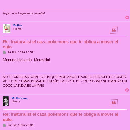
a
j
e
Aspiro a la hegemonía mundial.
Polina
Ulema
Re: Inaturalist el caza pokemons que te obliga a mover el
culo.
M
26 Feb 2026 10:53
e
n
Menudo bichardo! Maravilla!
s
a
j
e
NO TE CREERAS COMO SE HA QUEDADO ANGELITA JOLÍN DESPUÉS DE COMER
POLLO AL CURRY DURANTE UN AÑO LA LECHE DE COCO COMO SE ORDEÑA UN
COCO LA INDIA ES UN PAIS
M. Corleone
Ulema
Re: Inaturalist el caza pokemons que te obliga a mover el
culo.
M
26 Feb 2026 20:04
e