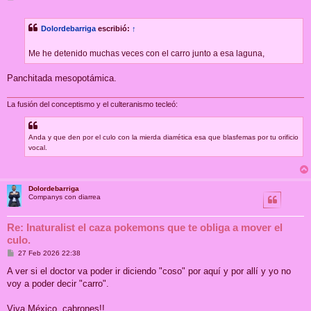
e
n
s
Dolordebarriga
escribió:
↑
a
j
e
Me he detenido muchas veces con el carro junto a esa laguna,
Panchitada mesopotámica.
La fusión del conceptismo y el culteranismo tecleó:
Anda y que den por el culo con la mierda diarrética esa que blasfemas por tu orificio
vocal.
Dolordebarriga
Companys con diarrea
Re: Inaturalist el caza pokemons que te obliga a mover el
culo.
M
27 Feb 2026 22:38
e
n
A ver si el doctor va poder ir diciendo "coso" por aquí y por allí y yo no
s
voy a poder decir "carro".
a
j
e
Viva México, cabrones!!